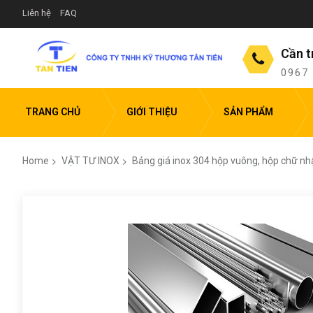
Liên hệ
FAQ
Cần t
0967
TRANG CHỦ
GIỚI THIỆU
SẢN PHẨM
Home
VẬT TƯ INOX
Bảng giá inox 304 hộp vuông, hộp chữ nhậ
Skip
to
the
end
of
the
images
gallery