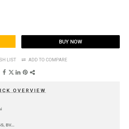
BUY NOW
SH LIST
ADD TO COMPARE
ICK OVERVIEW
ại
S, BV...