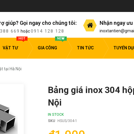
rợ giúp? Gọi ngay cho chúng tôi:
Nhận ngay ưu 
 388 669
0914 128 128
inoxtantien@gmai
hoặc
HOT
NEW
VẬT TƯ
GIA CÔNG
TIN TỨC
TUYỂN D
t tại Hà Nội
Bảng giá inox 304 hộ
Nội
IN STOCK
SKU
HSUS/304-1