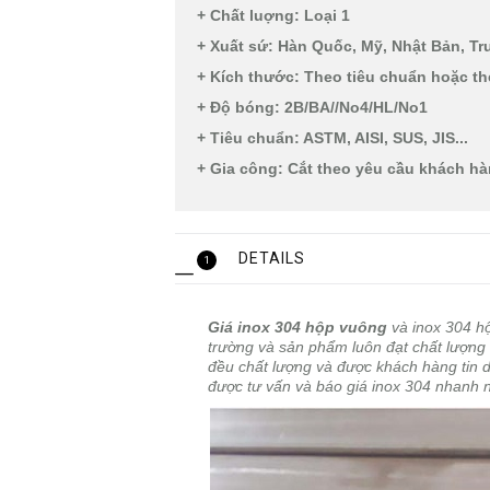
+ Chất luợng: Loại 1
+ Xuất sứ: Hàn Quốc, Mỹ, Nhật Bản, Tru
+ Kích thước: Theo tiêu chuẩn hoặc th
+ Độ bóng: 2B/BA//No4/HL/No1
+ Tiêu chuẩn: ASTM, AISI, SUS, JIS...
+ Gia công: Cắt theo yêu cầu khách h
DETAILS
1
Giá inox 304 hộp vuông
và inox 304 hộ
trường và sản phẩm luôn đạt chất lượng t
đều chất lượng và được khách hàng tin dùn
được tư vấn và báo giá inox 304 nhanh 