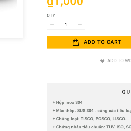
₫1,000
QTY
ADD TO CART
ADD TO WI
QU
+ Hộp inox 304
+ Mác thép: SUS 304 - cùng các tiểu lo
+ Chủng loại: TISCO, POSCO, LISCO...
+ Chứng nhận tiêu chuẩn: TUV, ISO, SG