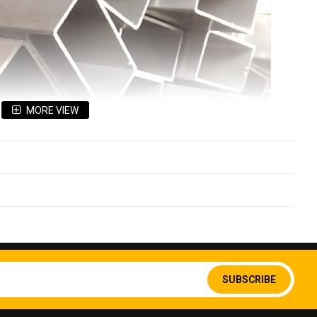
MORE VIEW
Sign
Up
SUBSCRIBE
for
Our
Newsletter: