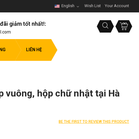
English
Wish List
Your Account
đãi giảm tốt nhất!:
l.com
ỤNG
LIÊN HỆ
p vuông, hộp chữ nhật tại Hà
BE THE FIRST TO REVIEW THIS PRODUCT