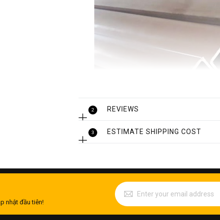
REVIEWS
2
ESTIMATE SHIPPING COST
3
p nhật đầu tiên!