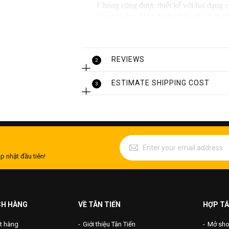
Chúng cũng được thiết kế với hai dạng c
dày của ống cũng được phân nhỏ theo nhu
REVIEWS
2
ESTIMATE SHIPPING COST
3
p nhật đầu tiên!
CH HÀNG
VỀ TÂN TIẾN
HỢP TÁ
t hàng
Giới thiệu Tân Tiến
Mở shop