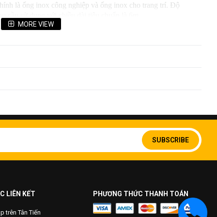
hính là ống inox công nghiệp và ống inox cho trang trí. Độ
 cầu sử dụng với chiều dài tiêu chuẩn là 6m.
MORE VIEW
Sign
Up
SUBSCRIBE
for
Our
Newsletter:
C LIÊN KẾT
PHƯƠNG THỨC THANH TOÁN
 trên Tân Tiến