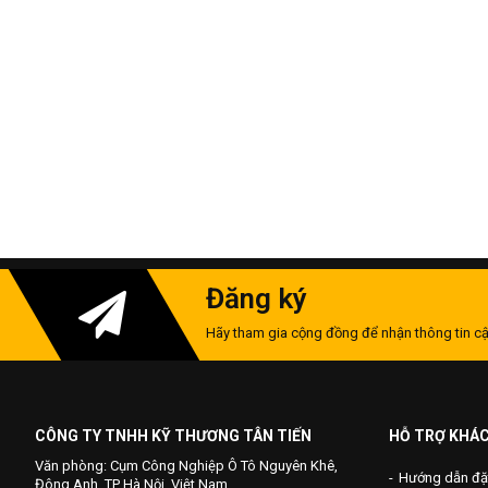
Đăng ký
Hãy tham gia cộng đồng để nhận thông tin cậ
CÔNG TY TNHH KỸ THƯƠNG TÂN TIẾN
HỖ TRỢ KHÁ
Văn phòng: Cụm Công Nghiệp Ô Tô Nguyên Khê,
Hướng dẫn đặ
Đông Anh, TP Hà Nội, Việt Nam