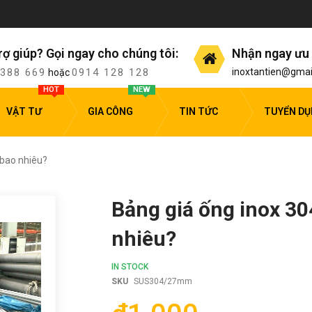
rợ giúp? Gọi ngay cho chúng tôi:
Nhận ngay ưu 
 388 669
0914 128 128
inoxtantien@gmai
hoặc
HOT
NEW
VẬT TƯ
GIA CÔNG
TIN TỨC
TUYỂN D
à bao nhiêu?
Bảng giá ống inox 304
nhiêu?
IN STOCK
SKU
SUS304/27mm