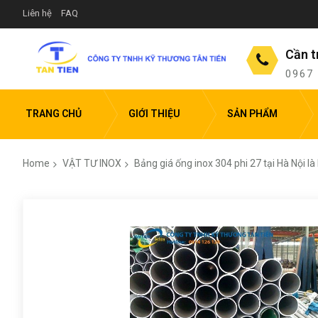
Liên hệ
FAQ
Cần t
0967
TRANG CHỦ
GIỚI THIỆU
SẢN PHẨM
Home
VẬT TƯ INOX
Bảng giá ống inox 304 phi 27 tại Hà Nội l
Skip
to
the
end
of
the
images
gallery