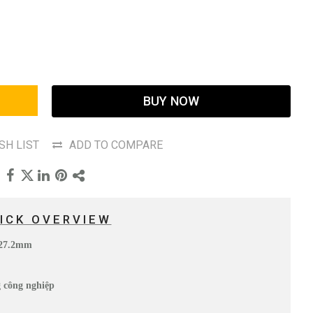
BUY NOW
SH LIST
ADD TO COMPARE
ICK OVERVIEW
à 27.2mm
g công nghiệp