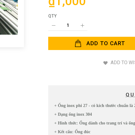
₫1,000
QTY
ADD TO CART
ADD TO WI
QU
+ Ống inox phi 27 - có kích thước chuẩn l
+ Dạng ống inox 304
+ Hình thức: Ống dành cho trang trí và ốn
+ Kết cấu: Ống đúc