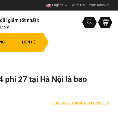
English
Wish List
Your Account
đãi giảm tốt nhất!:
l.com
ỤNG
LIÊN HỆ
 phi 27 tại Hà Nội là bao
BE THE FIRST TO REVIEW THIS PRODUCT