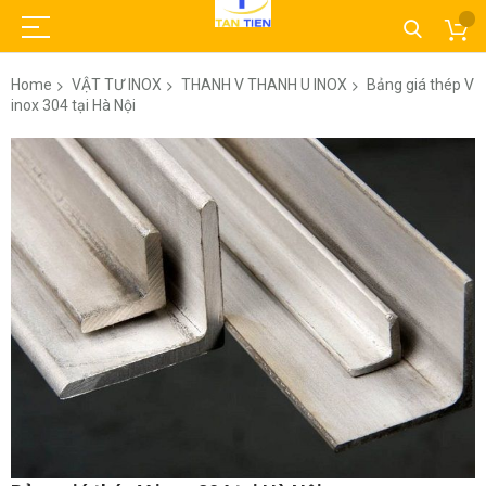
Home
VẬT TƯ INOX
THANH V THANH U INOX
Bảng giá thép V
inox 304 tại Hà Nội
Skip
to
the
end
of
the
images
gallery