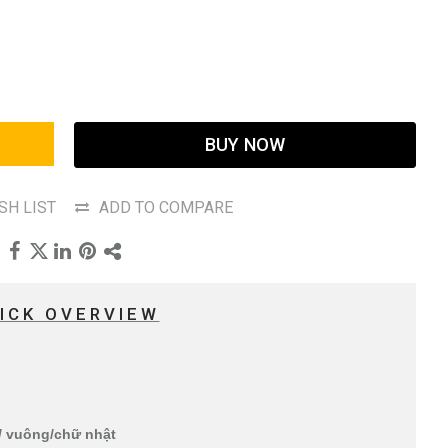
BUY NOW
SH LIST
ADD TO COMPARE
ICK OVERVIEW
n/ vuông/chữ nhật