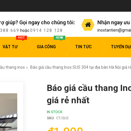
rợ giúp? Gọi ngay cho chúng tôi:
Nhận ngay ưu 
 388 669
0914 128 128
inoxtantien@gmai
hoặc
HOT
NEW
VẬT TƯ
GIA CÔNG
TIN TỨC
TUYỂN D
cầu thang inox
Báo giá cầu thang Inox SUS 304 tại địa bàn Hà Nội giá r
Báo giá cầu thang In
giá rẻ nhất
IN STOCK
SKU
CT/SUS