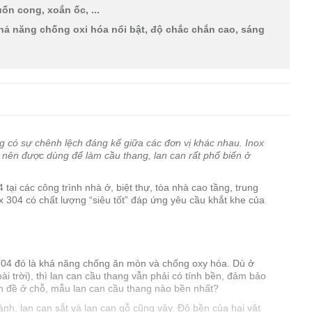
ốn cong, xoắn ốc, ...
hả năng chống oxi hóa nổi bật, độ chắc chắn cao, sáng
 có sự chênh lệch đáng kể giữa các đơn vị khác nhau. Inox
o nên được dùng để làm cầu thang, lan can rất phổ biến ở
ại các công trình nhà ở, biệt thự, tòa nhà cao tầng, trung
x 304 có chất lượng “siêu tốt” đáp ứng yêu cầu khắt khe của
304 đó là khả năng chống ăn mòn và chống oxy hóa. Dù ở
ài trời), thì lan can cầu thang vẫn phải có tính bền, đảm bảo
ấn đề ở chỗ, mẫu lan can cầu thang nào bền nhất?
h, lan can sắt và lan can gỗ cũng vậy. Độ bền của hai vật