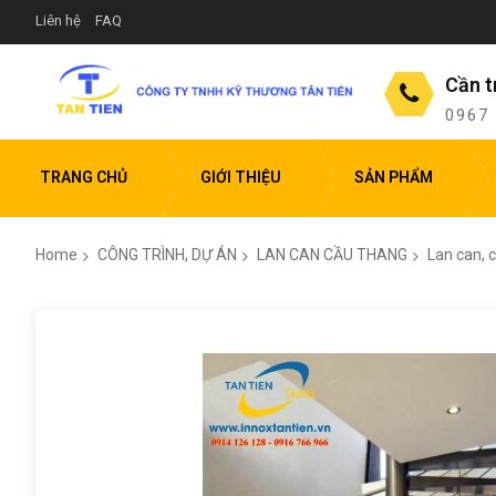
Liên hệ
FAQ
Cần t
0967
TRANG CHỦ
GIỚI THIỆU
SẢN PHẨM
Home
CÔNG TRÌNH, DỰ ÁN
LAN CAN CẦU THANG
Lan can, 
Skip
to
the
end
of
the
images
gallery