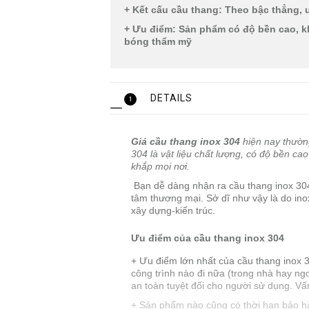
+ Kết cấu cầu thang: Theo bậc thẳng, u
+ Ưu điểm: Sản phẩm có độ bền cao, k
bóng thẩm mỹ
DETAILS
1
Giá cầu thang inox 304
hiện nay thường
304 là vật liệu chất lượng, có độ bền ca
khắp mọi nơi.
Bạn dễ dàng nhận ra cầu thang inox 304 t
tâm thương mại. Sở dĩ như vậy là do ino
xây dựng-kiến trúc.
Ưu điểm của cầu thang inox 304
+ Ưu điểm lớn nhất của cầu thang inox 
công trình nào đi nữa (trong nhà hay ngo
an toàn tuyệt đối cho người sử dụng. V
+ Sản phẩm nào cũng có thời hạn bảo hàn