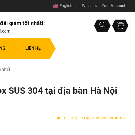
English
Wish List
Your Account
đãi giảm tốt nhất!:
l.com
ỤNG
LIÊN HỆ
ẻ nhất
ox SUS 304 tại địa bàn Hà Nội
BE THE FIRST TO REVIEW THIS PRODUCT