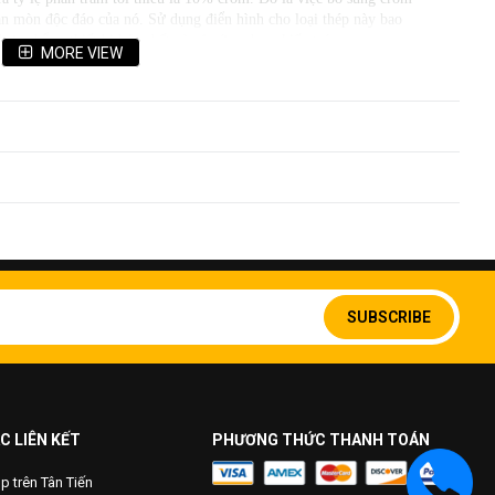
 ăn mòn độc đáo của nó. Sử dụng điển hình cho loại thép này bao
hực phẩm, thiết bị hóa chất và các ứng dụng kiến ​​trúc.
MORE VIEW
nh một màng crôm ôxit bền vững, bám dính, chống ăn mòn trên bề
c máy móc, bộ phim này là "tự chữa bệnh", với điều kiện là oxy có
Sign
Up
SUBSCRIBE
for
Our
Newsletter:
C LIÊN KẾT
PHƯƠNG THỨC THANH TOÁN
 trên Tân Tiến