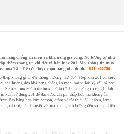
 khả năng chống ăn mòn và khả năng gia công. Nó tương tự như
cấp thêm thông tin chi tiết về hộp inox 201. Mọi thông tin mua
g ty inox Tân Tiến để được chọn hàng nhanh nhất
0916966766
cho thép không gỉ Cr-Ni thông thường như 304. Hợp kim 201 có mức
itơ, ảnh hưởng đến khả năng chống ăn mòn, bởi vì bất kỳ yếu tố nào
n. Nether
inox 304
hoặc inox 201 là từ tính và cũng có ngoại hình
à sản xuất sử dụng 201 để đạt được chi phí thấp hơn mà không ảnh
được làm bằng hợp kim carbon, crôm và tối thiểu 8% niken, làm
n ngoài trời, hàn là tuyệt vời mà không ảnh hưởng đến sự xuất hiện
a tỷ lệ phần trăm tối thiểu là 10% crom. Đó là việc bổ sung crôm