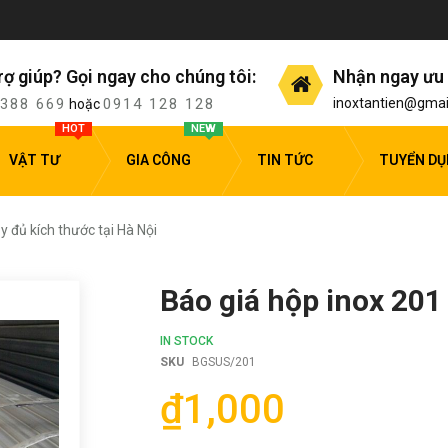
rợ giúp? Gọi ngay cho chúng tôi:
Nhận ngay ưu 
 388 669
0914 128 128
inoxtantien@gmai
hoặc
HOT
NEW
VẬT TƯ
GIA CÔNG
TIN TỨC
TUYỂN D
y đủ kích thước tại Hà Nội
Báo giá hộp inox 201
IN STOCK
SKU
BGSUS/201
₫1,000