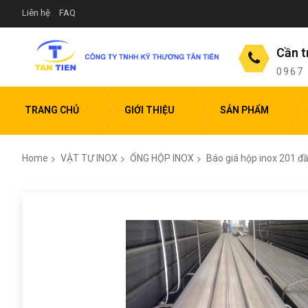
Liên hệ
FAQ
Cần t
0967
TRANG CHỦ
GIỚI THIỆU
SẢN PHẨM
Home
VẬT TƯ INOX
ỐNG HỘP INOX
Báo giá hộp inox 201 đầ
Skip
to
the
end
of
the
images
gallery