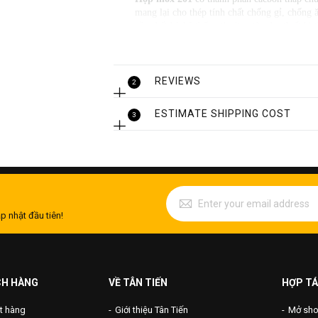
mang lại cho thép tính chất chống gỉ, chống
gồm bất kỳ hệ thống thoát nước cho thiết bị t
Hàm lượng crôm của inox cho phép hình thà
mặt thép. Nếu bị hư hỏng về mặt hóa học hoặ
mặt.
REVIEWS
2
ESTIMATE SHIPPING COST
3
p nhật đầu tiên!
CH HÀNG
VỀ TÂN TIẾN
HỢP TÁ
t hàng
Giới thiệu Tân Tiến
Mở shop