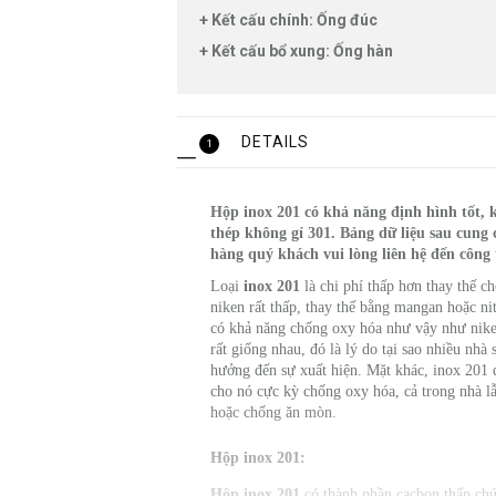
+ Kết cấu chính: Ống đúc
+ Kết cấu bổ xung: Ống hàn
DETAILS
1
Hộp inox 201 có khả năng định hình tốt,
thép không gỉ 301. Bảng dữ liệu sau cung 
hàng quý khách vui lòng liên hệ đến côn
Loại
inox 201
là chi phí thấp hơn thay thế 
niken rất thấp, thay thế bằng mangan hoặc n
có khả năng chống oxy hóa như vậy như nike
rất giống nhau, đó là lý do tại sao nhiều nh
hưởng đến sự xuất hiện. Mặt khác, inox 201 
cho nó cực kỳ chống oxy hóa, cả trong nhà lẫ
hoặc chống ăn mòn.
Hộp inox 201:
Hộp inox 201
có thành phần cacbon thấp chứ