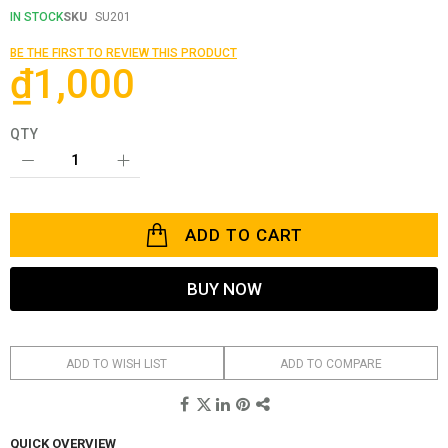
beginning
IN STOCK
SKU
SU201
of
the
BE THE FIRST TO REVIEW THIS PRODUCT
images
₫1,000
gallery
QTY
ADD TO CART
BUY NOW
ADD TO WISH LIST
ADD TO COMPARE
QUICK OVERVIEW