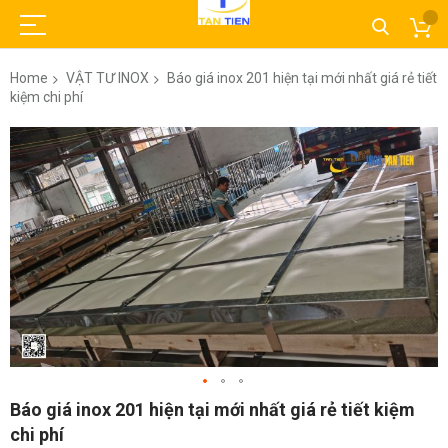
Home
VẬT TƯ INOX
Báo giá inox 201 hiện tại mới nhất giá rẻ tiết
kiệm chi phí
Skip
to
the
end
of
the
images
gallery
Skip
Báo giá inox 201 hiện tại mới nhất giá rẻ tiết kiệm
to
chi phí
the