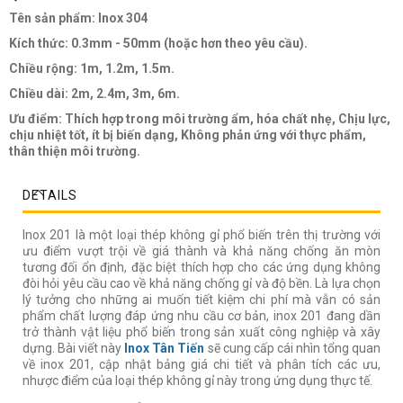
Tên sản phẩm: Inox 304
Kích thức: 0.3mm - 50mm (hoặc hơn theo yêu cầu).
Chiều rộng: 1m, 1.2m, 1.5m.
Chiều dài: 2m, 2.4m, 3m, 6m.
Ưu điểm: Thích hợp trong môi trường ẩm, hóa chất nhẹ, Chịu lực,
chịu nhiệt tốt, ít bị biến dạng, Không phản ứng với thực phẩm,
thân thiện môi trường.
DETAILS
Inox 201 là một loại thép không gỉ phổ biến trên thị trường với
ưu điểm vượt trội về giá thành và khả năng chống ăn mòn
tương đối ổn định, đặc biệt thích hợp cho các ứng dụng không
đòi hỏi yêu cầu cao về khả năng chống gỉ và độ bền. Là lựa chọn
lý tưởng cho những ai muốn tiết kiệm chi phí mà vẫn có sản
phẩm chất lượng đáp ứng nhu cầu cơ bản, inox 201 đang dần
trở thành vật liệu phổ biến trong sản xuất công nghiệp và xây
dựng. Bài viết này
Inox Tân Tiến
sẽ cung cấp cái nhìn tổng quan
về inox 201, cập nhật bảng giá chi tiết và phân tích các ưu,
nhược điểm của loại thép không gỉ này trong ứng dụng thực tế.