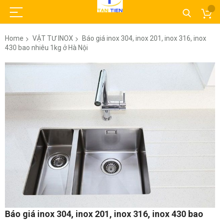
Home
VẬT TƯ INOX
Báo giá inox 304, inox 201, inox 316, inox
430 bao nhiêu 1kg ở Hà Nội
Skip
to
the
end
of
the
images
gallery
Skip
Báo giá inox 304, inox 201, inox 316, inox 430 bao
to