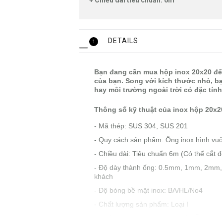
+ Chiều dài tiêu chuẩn: 6m
DETAILS
1
Bạn đang cần mua hộp inox 20x20 để 
của bạn. Song với kích thước nhỏ, 
hay môi trường ngoài trời có đặc tín
Thông số kỹ thuật của inox hộp 20x2
- Mã thép: SUS 304, SUS 201
- Quy cách sản phẩm: Ống inox hình v
- Chiều dài: Tiêu chuẩn 6m (Có thể cắt 
- Độ dày thành ống: 0.5mm, 1mm, 2mm, 
khách
- Độ bóng bề mặt inox: BA/HL/No4
- Chất lượng sản phẩm: Loại I
- Xuất xứ: Đài Loan, Hàn Quốc, Ấn Độ,