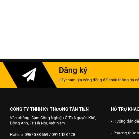
Đăng ký
Hãy tham gia cộng đồng để nhận thông tin cậ
CÔNG TY TNHH KỸ THƯƠNG TÂN TIẾN
HỖ TRỢ KHÁ
Văn phòng: Cụm Công Nghiệp Ô Tô Nguyên Khê,
Hướng dẫn đặ
Đông Anh, TP Hà Nội, Việt Nam
Phương thức 
Hotline: 0967 388 669 / 0914 128 128