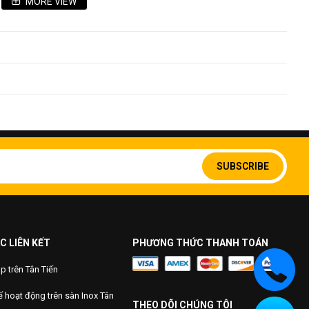
MORE VIEW
Sign
Up
SUBSCRIBE
for
Our
Newsletter:
C LIÊN KẾT
PHƯƠNG THỨC THANH TOÁN
 trên Tân Tiến
 hoạt động trên sàn Inox Tân
THEO DÕI CHÚNG TÔI