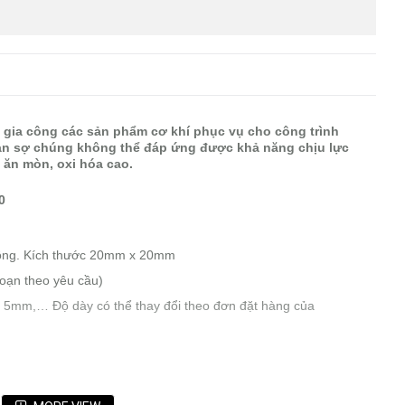
gia công các sản phẩm cơ khí phục vụ cho công trình
bạn sợ chúng không thể đáp ứng được khả năng chịu lực
h ăn mòn, oxi hóa cao.
0
uông. Kích thước 20mm x 20mm
đoạn theo yêu cầu)
5mm,… Độ dày có thể thay đổi theo đơn đặt hàng của
 Việt Nam,…