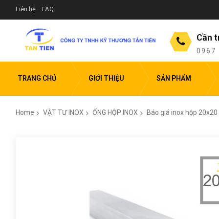
Liên hệ
FAQ
Cần t
0967
TRANG CHỦ
GIỚI THIỆU
SẢN PHẨM
Home
VẬT TƯ INOX
ỐNG HỘP INOX
Báo giá inox hộp 20x20
Skip
to
the
end
of
the
images
gallery