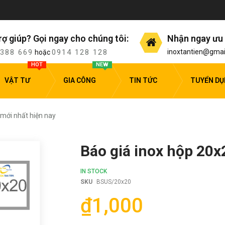
rợ giúp? Gọi ngay cho chúng tôi:
Nhận ngay ưu 
 388 669
0914 128 128
inoxtantien@gmai
hoặc
HOT
NEW
VẬT TƯ
GIA CÔNG
TIN TỨC
TUYỂN D
 mới nhất hiện nay
Báo giá inox hộp 20x
IN STOCK
SKU
BSUS/20x20
₫1,000