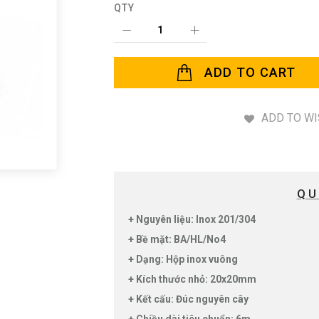
QTY
ADD TO CART
ADD TO WI
QU
+ Nguyên liệu: Inox 201/304
+ Bề mặt: BA/HL/No4
+ Dạng: Hộp inox vuông
+ Kích thước nhỏ: 20x20mm
+ Kết cấu: Đúc nguyên cây