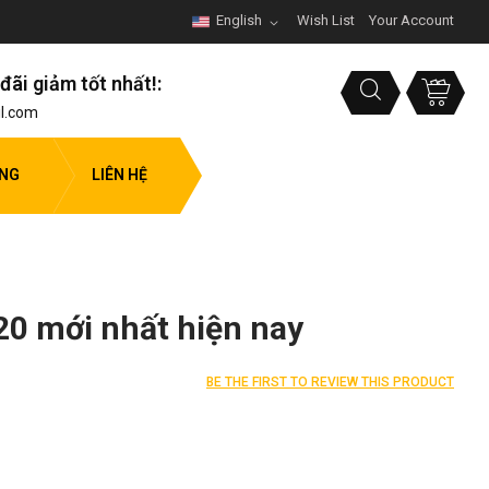
English
Wish List
Your Account
đãi giảm tốt nhất!:
l.com
ỤNG
LIÊN HỆ
20 mới nhất hiện nay
BE THE FIRST TO REVIEW THIS PRODUCT