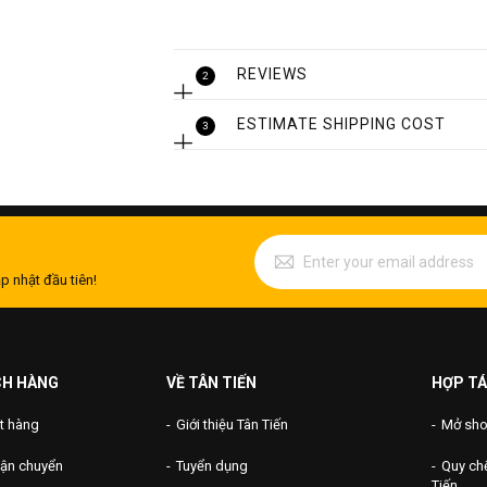
REVIEWS
2
ESTIMATE SHIPPING COST
3
p nhật đầu tiên!
CH HÀNG
VỀ TÂN TIẾN
HỢP TÁ
t hàng
Giới thiệu Tân Tiến
Mở shop
vận chuyển
Tuyển dụng
Quy chế
Tiến