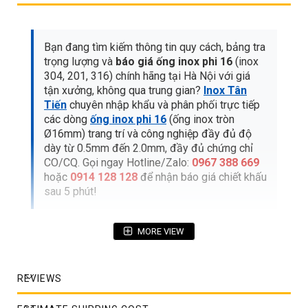
Bạn đang tìm kiếm thông tin quy cách, bảng tra
trọng lượng và
báo giá ống inox phi 16
(inox
304, 201, 316) chính hãng tại Hà Nội với giá
tận xưởng, không qua trung gian?
Inox Tân
Tiến
chuyên nhập khẩu và phân phối trực tiếp
các dòng
ống inox phi 16
(ống inox tròn
Ø16mm) trang trí và công nghiệp đầy đủ độ
dày từ 0.5mm đến 2.0mm, đầy đủ chứng chỉ
CO/CQ. Gọi ngay Hotline/Zalo:
0967 388 669
hoặc
0914 128 128
để nhận báo giá chiết khấu
sau 5 phút!
MORE VIEW
MỤC LỤC BÀI VIẾT CHI TIẾT
1. Bảng giá tham khảo ống inox phi 16 mới
REVIEWS
nhất 2026 (Theo Mét & Cây 6m)