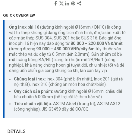
QUICK OVERVIEW
Ống inox phi 16
(đường kính ngoài Ø16mm / DN10) là dòng
vật tư thép không gỉ dạng ống tròn định hình, được sản xuất từ
các mác thép SUS 304, SUS 201 hoặc SUS 316. Báo giá ống
inox phi 16 hiện nay dao động từ
80.000 – 220.000 VNĐ/mét
(tương đương
90.000 – 480.000 VNĐ/cây 6m
tùy thuộc vào
mác thép và độ dày từ 0.5mm đến 2.0mm). Sản phẩm có bề
mặt sáng bóng BA/HL (trang trí) hoặc mờ 2B/No.1 (công
nghiệp), khả năng chống hoen gỉ tuyệt đối, chịu nhiệt tốt và dễ
dàng uốn chấn gia công khung cơ khí, lan can tay vịn.
Chủng loại inox:
Inox 304 (phổ biến nhất), Inox 201 (giá rẻ
nội thất), Inox 316 (chống ăn mòn hóa chất/biển).
Quy cách sản phẩm:
Đường kính ngoài Ø16mm, chiều dài
tiêu chuẩn 6.000mm (hỗ trợ cắt lẻ theo bản vẽ).
Tiêu chuẩn vật liệu:
ASTM A554 (trang trí), ASTM A312
(công nghiệp), JIS G3459 đầy đủ CO/CQ.
DETAILS