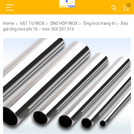
Home
VẬT TƯ INOX
ỐNG HỘP INOX
Ống inox trang trí
Báo
giá ống inox phi 16 – inox 304 201 316
Skip
to
the
end
of
the
images
gallery