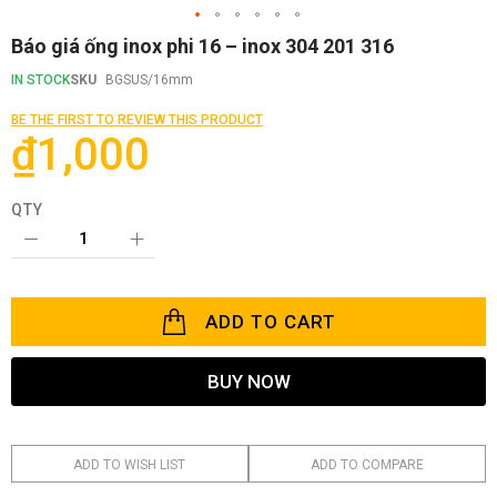
Skip
Báo giá ống inox phi 16 – inox 304 201 316
to
the
IN STOCK
SKU
BGSUS/16mm
beginning
of
BE THE FIRST TO REVIEW THIS PRODUCT
the
₫1,000
images
gallery
QTY
ADD TO CART
BUY NOW
ADD TO WISH LIST
ADD TO COMPARE