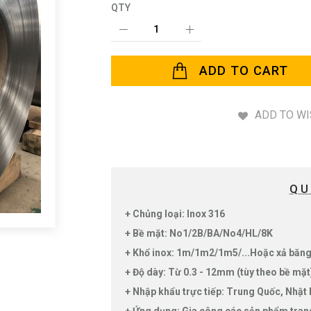
QTY
ADD TO CART
ADD TO WI
QU
+ Chủng loại: Inox 316
+ Bề mặt: No1/2B/BA/No4/HL/8K
+ Khổ inox: 1m/1m2/1m5/...Hoặc xả băng
+ Độ dày: Từ 0.3 - 12mm (tùy theo bề mặ
+ Nhập khẩu trực tiếp: Trung Quốc, Nhật B