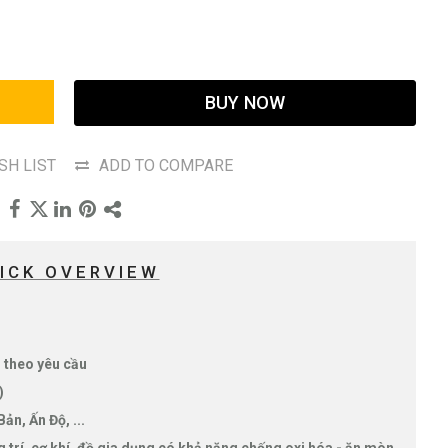
BUY NOW
SH LIST
ADD TO COMPARE
ICK OVERVIEW
 theo yêu cầu
t)
ản, Ấn Độ, ...