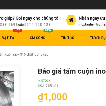
rợ giúp? Gọi ngay cho chúng tôi:
Nhận ngay ưu 
 388 669
0914 128 128
inoxtantien@gmai
hoặc
HOT
NEW
VẬT TƯ
GIA CÔNG
TIN TỨC
TUYỂN D
tấm cuộn inox 316 chất lượng cao
Báo giá tấm cuộn ino
IN STOCK
SKU
CSUS-316
₫1,000