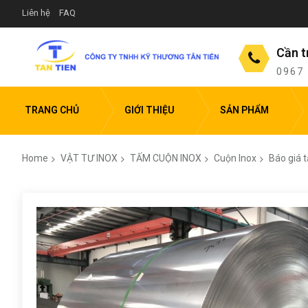
Liên hệ
FAQ
Cần t
0967
TRANG CHỦ
GIỚI THIỆU
SẢN PHẨM
Home
VẬT TƯ INOX
TẤM CUỘN INOX
Cuộn Inox
Báo giá 
Skip
to
the
end
of
the
images
gallery