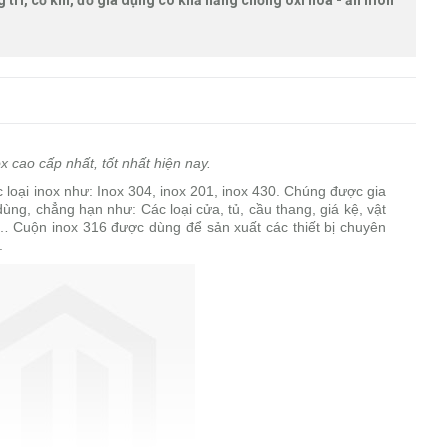
trí, cơ khí, đồ gia dụng có khả năng chống oxi hóa - ăn mòn
x cao cấp nhất, tốt nhất hiện nay.
loại inox như: Inox 304, inox 201, inox 430. Chúng được gia
ùng, chẳng hạn như: Các loại cửa, tủ, cầu thang, giá kệ, vật
,… Cuộn inox 316 được dùng để sản xuất các thiết bị chuyên
.