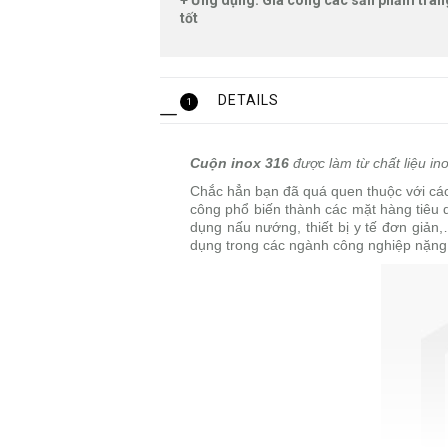
+ Ứng dụng: Gia công các sản phẩm trang 
tốt
DETAILS
1
Cuộn inox 316
được làm từ chất liệu ino
Chắc hẳn bạn đã quá quen thuộc với các 
công phổ biến thành các mặt hàng tiêu d
dụng nấu nướng, thiết bị y tế đơn giản
dụng trong các ngành công nghiệp nặng