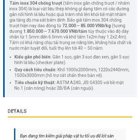
Tấm inox 304 chống trượt
(tấm inox gân chống trượt / nhám
inox 304) là loại vật liệu thép không gỉ dạng tấm có các đường
gân nổi hình lá liễu hoặc quả trám nhô lên khỏi bề mặt nhằm
gia tăng độ ma sát bám dính. Báo giá tấm inox 304 chống
trượt hiện nay dao động từ
72.000 – 85.000 VNĐ/kg
(tương
đương
1.850.000 – 7.670.000 VNĐ/tấm
tùy thuộc vào độ dày
chân từ 1.5mm đến 6.0mm và khổ tấm 1x2m hay 1.2x2.4m).
Tấm có khả năng chịu tải trọng xe nâng lớn, kháng hóa chất và
nước mặn tuyệt đối, tuổi thọ lên tới 40 – 50 năm.
Kiểu gân phổ biến:
Gân 1 sọc, gân 3 sọc đan xen, gân 5 sọc
hình lá liễu (checker plate).
Quy cách tiêu chuẩn:
Khổ 1000x2000mm, 1220x2440mm,
1500x3000mm (hỗ trợ cắt chấn theo bản vẽ).
Tiêu chuẩn kỹ thuật:
ASTM A240, JIS G4305 với bề mặt
No.1 (cán nóng) hoặc 2B/BA (cán nguội).
DETAILS
Bạn đang tìm kiếm giải pháp vật tư tối ưu để lót sàn