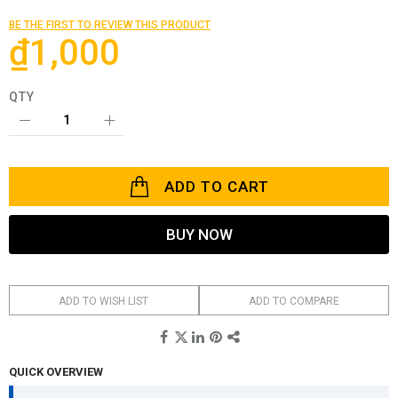
beginning
of
BE THE FIRST TO REVIEW THIS PRODUCT
the
₫1,000
images
gallery
QTY
ADD TO CART
BUY NOW
ADD TO WISH LIST
ADD TO COMPARE
QUICK OVERVIEW