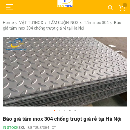
Home
VẬT TƯ INOX
TẤM CUỘN INOX
Tấm inox 304
Báo
giá tấm inox 304 chống trượt giá rẻ tại Hà Nội
Skip
to
the
end
of
the
images
gallery
Skip
Báo giá tấm inox 304 chống trượt giá rẻ tại Hà Nội
to
the
IN STOCK
SKU
BG-TSUS/304 - CT