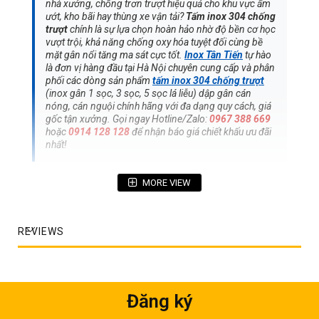
nhà xưởng, chống trơn trượt hiệu quả cho khu vực ẩm
ướt, kho bãi hay thùng xe vận tải?
Tấm inox 304 chống
trượt
chính là sự lựa chọn hoàn hảo nhờ độ bền cơ học
vượt trội, khả năng chống oxy hóa tuyệt đối cùng bề
mặt gân nổi tăng ma sát cực tốt.
Inox Tân Tiến
tự hào
là đơn vị hàng đầu tại Hà Nội chuyên cung cấp và phân
phối các dòng sản phẩm
tấm inox 304 chống trượt
(inox gân 1 sọc, 3 sọc, 5 sọc lá liễu) dập gân cán
nóng, cán nguội chính hãng với đa dạng quy cách, giá
gốc tận xưởng. Gọi ngay Hotline/Zalo:
0967 388 669
hoặc
0914 128 128
để nhận báo giá chiết khấu ưu đãi
nhất!
MORE VIEW
MỤC LỤC BÀI VIẾT CHI TIẾT
1. Bảng giá tham khảo tấm inox 304 chống
REVIEWS
trượt mới nhất 2026 (Theo Tấm & Theo Kg)
2. Bảng quy cách & tra trọng lượng tấm inox
chống trượt chuẩn kỹ thuật
Đăng ký
3. Giới thiệu tổng quan & Phân loại bề mặt tấm