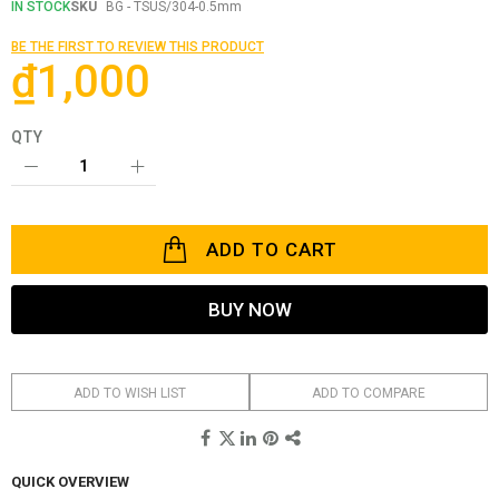
the
IN STOCK
SKU
BG - TSUS/304-0.5mm
beginning
of
BE THE FIRST TO REVIEW THIS PRODUCT
the
₫1,000
images
gallery
QTY
ADD TO CART
BUY NOW
ADD TO WISH LIST
ADD TO COMPARE
QUICK OVERVIEW