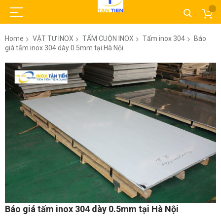
Home
VẬT TƯ INOX
TẤM CUỘN INOX
Tấm inox 304
Báo
giá tấm inox 304 dày 0.5mm tại Hà Nội
Skip
to
the
end
of
the
images
gallery
Skip
Báo giá tấm inox 304 dày 0.5mm tại Hà Nội
to