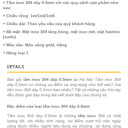
+ Tấm inox 304 dày 0.5mm với các quy cách sản phẩm như
sau:
+ Chiều rộng: 1m/1m2/1m5
+ Chiều dài: Theo yêu cầu của quý khách hàng
+ Bề mặt: Mặt inox 304 láng bóng, mặt inox mờ, mặt hairline
(xước)
+ Màu sắc: Màu vàng gold, trắng
+ Hàng loại 1
DETAILS
Báo giá t
ấm inox 304 dày 0.5mm
tại Hà Nội. Tấm inox 304
dày 0.5mm có những ưu điểm và ứng dụng như thế nào? Giá
tấm inox 304 dày 0.5mm bao nhiêu? Tất cả những câu hỏi này
đều được giải đáp trong bài viết dưới đây của chúng tôi.
Đặc điểm của loại tấm inox 304 dày 0.5mm
Tấm inox 304 dày 0.5mm là những
tấm inox
304 có chất
lượng tốt, với nhiều tính năng, ưu điểm vượt trội nên ngày
càng được nhiều người tiêu dùng ưa chuộng, sử dụng rộng