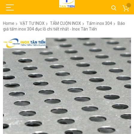
Home
VẬT TƯ INOX
TẤM CUỘN INOX
Tấm inox 304
Báo
giá tấm inox 304 đục lỗ chi tiết nhất - Inox Tân Tiến
Skip
to
the
end
of
the
images
gallery