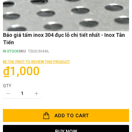
Skip
Báo giá tấm inox 304 đục lỗ chi tiết nhất - Inox Tân
to
Tiến
the
beginning
IN STOCK
SKU
TSUS/304-ĐL
of
the
BE THE FIRST TO REVIEW THIS PRODUCT
images
₫1,000
gallery
QTY
ADD TO CART
BUY NOW