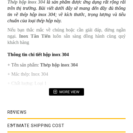
Thép hộp inox 304
là sản phẩm được ứng dụng rất rộng rãi
trên thị trường. Bài viết dưới đây sẽ mang đến đầy đủ thông
tin về thép hộp inox 304; về kích thước, trọng lượng và tiêu
chuẩn của loại thép hộp này.
Nếu bạn thắc mắc về chúng hoặc cần giải đáp, đừng ngần
ngại.
Inox Tân Tiến
luôn sẵn sàng đồng hành cùng quý
khách hàng
Thông tin chi tiết hộp inox 304
+ Tên sản phẩm:
Thép hộp inox 304
+ Mác thép: Inox 304
+ Chất luợng: Loại 1
MORE VIEW
+ Độ dày: Độ dày thông thường từ 0,3 đến 5 ly. Có thể dày
hơn đối với những hộp lớn, hộp đặt hàng đặc chủng hoặc hộp
nhập khẩu.
REVIEWS
+ Chiều dài: 6m/1 cây
+ Độ bóng: 2B/BA/No4-HL-No.1
ESTIMATE SHIPPING COST
+ Dạng sản phẩm: Hàng đúc