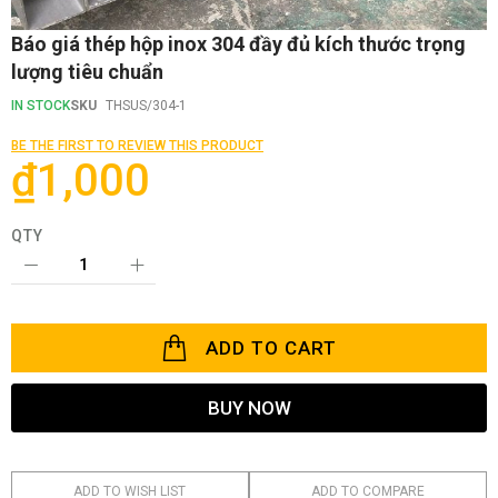
Skip
Báo giá thép hộp inox 304 đầy đủ kích thước trọng
to
lượng tiêu chuẩn
the
beginning
IN STOCK
SKU
THSUS/304-1
of
the
BE THE FIRST TO REVIEW THIS PRODUCT
images
₫1,000
gallery
QTY
ADD TO CART
BUY NOW
ADD TO WISH LIST
ADD TO COMPARE