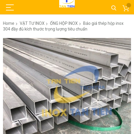
Home
VẬT TƯ INOX
ỐNG HỘP INOX
Báo giá thép hộp inox
304 đầy đủ kích thước trọng lượng tiêu chuẩn
Skip
to
the
end
of
the
images
gallery