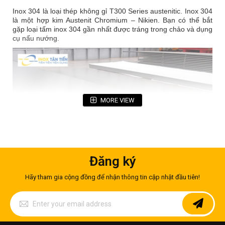
Inox 304 là loại thép không gỉ T300 Series austenitic. Inox 304
là một hợp kim Austenit Chromium – Nikien.
Bạn có thể bắt
gặp loại tấm inox 304 gần nhất được tráng trong chảo và dụng
cụ nấu nướng.
MORE VIEW
Đăng ký
Hãy tham gia cộng đồng để nhận thông tin cập nhật đầu tiên!
Tấm inox 304 độ dày 1.5mm
Sign
Up
Mác thép: Inox 304
for
Tiêu chuẩn: JIS, AISI, ASTM, DIN, GB
Our