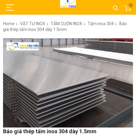
Home
VẬT TƯ INOX
TẤM CUỘN INOX
Tấm inox 304
Báo
giá thép tấm inox 304 dày 1.5mm
Skip
to
the
end
of
the
images
gallery
Skip
Báo giá thép tấm inox 304 dày 1.5mm
to