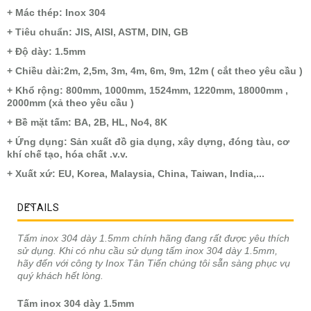
+ Mác thép: Inox 304
+ Tiêu chuẩn: JIS, AISI, ASTM, DIN, GB
+ Độ dày: 1.5mm
+ Chiều dài:2m, 2,5m, 3m, 4m, 6m, 9m, 12m ( cắt theo yêu cầu )
+ Khổ rộng: 800mm, 1000mm, 1524mm, 1220mm, 18000mm ,
2000mm (xả theo yêu cầu )
+ Bề mặt tấm: BA, 2B, HL, No4, 8K
+ Ứng dụng: Sản xuất đồ gia dụng, xây dựng, đóng tàu, cơ
khí chế tạo, hóa chất .v.v.
+ Xuất xứ: EU, Korea, Malaysia, China, Taiwan, India,...
DETAILS
Tấm inox 304 dày 1.5mm chính hãng đang rất được yêu thích
sử dụng. Khi có nhu cầu sử dụng tấm inox 304 dày 1.5mm,
hãy đến với công ty Inox Tân Tiến chúng tôi sẵn sàng phục vụ
quý khách hết lòng.
Tấm inox 304 dày 1.5mm