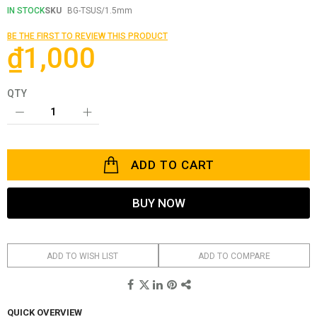
the
IN STOCK
SKU
BG-TSUS/1.5mm
beginning
of
BE THE FIRST TO REVIEW THIS PRODUCT
the
₫1,000
images
gallery
QTY
ADD TO CART
BUY NOW
ADD TO WISH LIST
ADD TO COMPARE
QUICK OVERVIEW