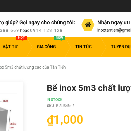
rợ giúp? Gọi ngay cho chúng tôi:
Nhận ngay ưu 
 388 669
0914 128 128
inoxtantien@gmai
hoặc
HOT
NEW
VẬT TƯ
GIA CÔNG
TIN TỨC
TUYỂN D
nox 5m3 chất lượng cao của Tân Tiến
Bể inox 5m3 chất lượ
IN STOCK
SKU
B-SUS/5m3
₫1,000