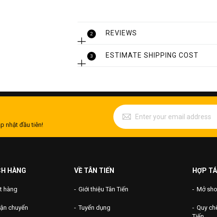
+ Thể tích: 5000 lít
+ Kích thước: Dài x rộng x cao = 500*1
REVIEWS
2
+ Trọng lượng: 400 kg
+ Vật liệu: Inox 304
ESTIMATE SHIPPING COST
3
+ Độ dày thành bể: 1 mm
+ Đường kính ống vào ra: 34 mm
+ Miệng cửa thăm của bể: Hình vuông 
+ Khung xương hộp inox: 20×20 mm
+ Công nghệ hàn TIG bảo vệ mối hàn bằ
p nhật đầu tiên!
bằng công nghệ mới nhất.
CH HÀNG
VỀ TÂN TIẾN
HỢP TÁ
t hàng
Giới thiệu Tân Tiến
Mở shop
vận chuyển
Tuyển dụng
Quy chế
Tiến