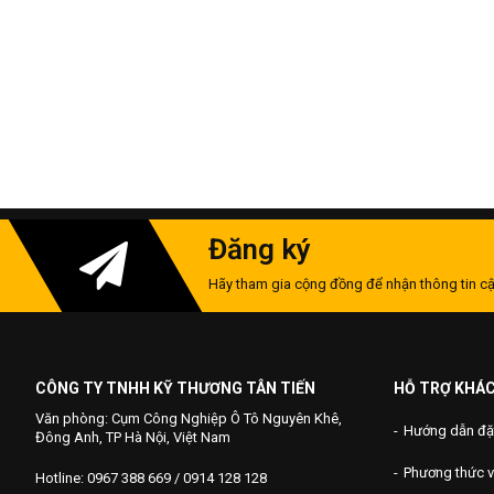
Đăng ký
Hãy tham gia cộng đồng để nhận thông tin cậ
CÔNG TY TNHH KỸ THƯƠNG TÂN TIẾN
HỖ TRỢ KHÁ
Văn phòng: Cụm Công Nghiệp Ô Tô Nguyên Khê,
Hướng dẫn đặ
Đông Anh, TP Hà Nội, Việt Nam
Phương thức 
Hotline: 0967 388 669 / 0914 128 128