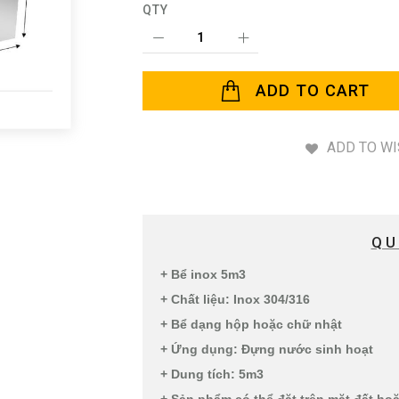
QTY
ADD TO CART
ADD TO WI
QU
+ Bể inox 5m3
+ Chất liệu: Inox 304/316
+ Bể dạng hộp hoặc chữ nhật
+ Ứng dụng: Đựng nước sinh hoạt
+ Dung tích: 5m3