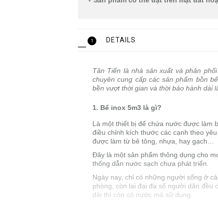
+ Sản phẩm có thể đặt trên mặt đất ho
DETAILS
1
Tân Tiến là nhà sản xuất và phân phố
chuyên cung cấp các sản phẩm bồn bể in
bền vượt thời gian và thời bảo hành dài
1. Bể inox 5m3 là gì?
Là một thiết bị để chứa nước được làm bằ
điều chỉnh kích thước các cạnh theo yêu
được làm từ bê tông, nhựa, hay gạch…
Đây là một sản phẩm thông dụng cho mọi
thống dẫn nước sạch chưa phát triển.
Ngày nay, chỉ có những người sống ở c
phòng, còn lại đại đa số người dân đều 
dài thì còn có nước mà sử dụng.
2. Thông số kỹ thuật chi tiết