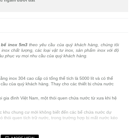
ặc ngầm dưới đất
i
bể inox 5m3
theo yêu cầu của quý khách hàng, chúng tôi
ox chất lượng, các loại vật tư inox, sản phẩm inox với độ
 lâu phục vụ mọi nhu cầu của quý khách hàng.
ng inox 304 cao cấp có tổng thể tích là 5000 lít và có thể
 cầu của quý khách hàng. Thay cho các thiết bị chứa nước
 gia đình Việt Nam, một thói quen chứa nước từ xưa khi hệ
ác khu chung cư mới không biết đến các bể chứa nước dự
có thói quen tích trữ nước, trong trường hợp bị mất nước kéo