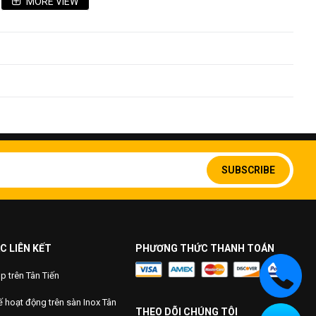
MORE VIEW
00*100cm
có cạnh 40×40cm
Sign
Up
SUBSCRIBE
ng khí Argon mới nhất. Tân Tiến luôn phục vụ khách hàng
for
Our
Newsletter:
C LIÊN KẾT
PHƯƠNG THỨC THANH TOÁN
 trên Tân Tiến
 hoạt động trên sàn Inox Tân
THEO DÕI CHÚNG TÔI