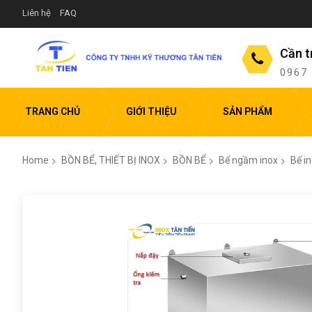
Liên hệ
FAQ
Cần t
0967
TRANG CHỦ
GIỚI THIỆU
SẢN PHẨM
Home
BỒN BỂ, THIẾT BỊ INOX
BỒN BỂ
Bể ngầm inox
Bể i
Skip
to
the
end
of
the
images
gallery