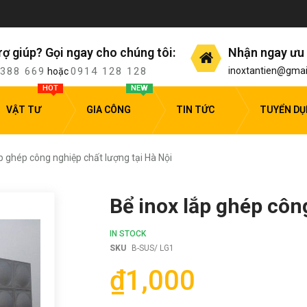
rợ giúp? Gọi ngay cho chúng tôi:
Nhận ngay ưu 
 388 669
0914 128 128
inoxtantien@gmai
hoặc
HOT
NEW
VẬT TƯ
GIA CÔNG
TIN TỨC
TUYỂN D
ắp ghép công nghiệp chất lượng tại Hà Nội
Bể inox lắp ghép côn
IN STOCK
SKU
B-SUS/ LG1
₫1,000