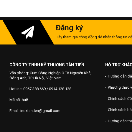
Đăng ký
Hãy tham gia cộng đồng để nhận thông tin cậ
CÔNG TY TNHH KỸ THƯƠNG TÂN TIẾN
HỖ TRỢ KHÁ
Văn phòng: Cụm Công Nghiệp Ô Tô Nguyên Khê,
Hướng dẫn đặ
Đông Anh, TP Hà Nội, Việt Nam
Phương thức 
Hotline: 0967 388 669 / 0914 128 128
Chính sách đổi
Mã số thuế:
Chính sách b
Email: inoxtantien@gmail.com
Hướng dẫn th