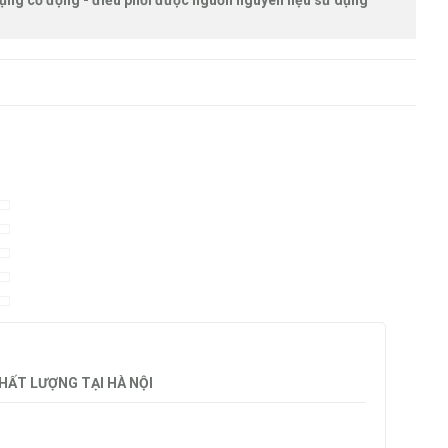
ụng cơ động - điều phối được nguồn nguyên liệu sử dụng
HẤT LƯỢNG TẠI HÀ NỘI