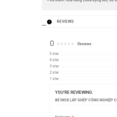
+ Ưu điểm: Khả năng chứa đựng lớn, sử d
REVIEWS
1
0
Rating:
0
100
Reviews
% of
5 star
4 star
3 star
2 star
1 star
YOU'RE REVIEWING:
BỂ INOX LẮP GHÉP CÔNG NGHIỆP C
Nickname