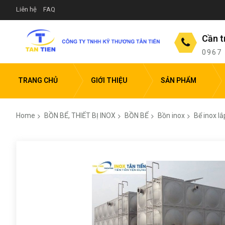
Liên hệ
FAQ
Cần t
0967
TRANG CHỦ
GIỚI THIỆU
SẢN PHẨM
Home
BỒN BỂ, THIẾT BỊ INOX
BỒN BỂ
Bồn inox
Bể inox l
Skip
to
the
end
of
the
images
gallery