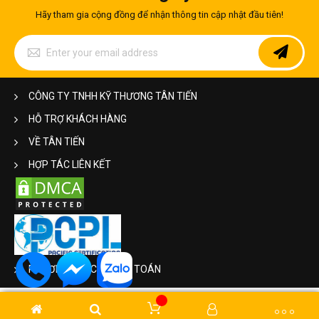
thiết kế tại Tân Tiến
Hãy tham gia cộng đồng để nhận thông tin cập nhật đầu tiên!
Tiêu chuẩn chất lượng, độ bền và ưu điểm kinh tế của
bồn bể inox
Sign
Up
Bảng báo giá tham khảo mới nhất các dòng bồn bể
for
inox công nghiệp
Our
Địa chỉ uy tín chuyên sản xuất, gia công và phân phối
Newsletter:
CÔNG TY TNHH KỸ THƯƠNG TÂN TIẾN
bồn bể inox chất lượng cao
Thông tin liên hệ tư vấn kỹ thuật & báo giá chi tiết
HỖ TRỢ KHÁCH HÀNG
VỀ TÂN TIẾN
HỢP TÁC LIÊN KẾT
1. Giới thiệu tổng quan về bồn bể
inox và tầm quan trọng trong công
nghiệp
Ngày nay, để thuận tiện cho việc chứa đựng các hóa chất công
PHƯƠNG THỨC THANH TOÁN
nghiệp, xăng, dầu, chứa nước cho hoạt động sản xuất kinh
doanh… người ta thường có xu hướng tìm kiếm một thiết bị có
khả năng đáp ứng được những tiêu chí khắt khe trong lĩnh vực
này. Đó chính là bồn bể inox!