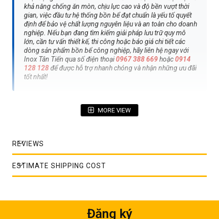
khả năng chống ăn mòn, chịu lực cao và độ bền vượt thời
gian, việc đầu tư hệ thống bồn bể đạt chuẩn là yếu tố quyết
định để bảo vệ chất lượng nguyên liệu và an toàn cho doanh
nghiệp. Nếu bạn đang tìm kiếm giải pháp lưu trữ quy mô
lớn, cần tư vấn thiết kế, thi công hoặc báo giá chi tiết các
dòng sản phẩm bồn bể công nghiệp, hãy liên hệ ngay với
Inox Tân Tiến qua số điện thoại
0967 388 669
hoặc
0914
128 128
để được hỗ trợ nhanh chóng và nhận những ưu đãi
tốt nhất!
MORE VIEW
Mục lục bài viết
Giới thiệu tổng quan về bồn bể inox và tầm quan trọng
REVIEWS
trong công nghiệp
Những tính năng ưu việt và nổi bật của bồn bể inox
ESTIMATE SHIPPING COST
Tân Tiến
Ứng dụng đa dạng của bồn bể inox trong sản xuất và
đời sống
Đăng ký
Phân loại các dòng bồn bể inox phổ biến và kiểu dáng