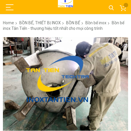
Home
BỒN BỂ, THIẾT BỊ INOX
BỒN BỂ
Bồn bể inox
Bồn bể
inox Tân Tiến - thương hiệu tốt nhất cho mọi công trình
Skip
to
the
end
of
the
images
gallery