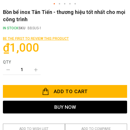
Skip
Bồn bể inox Tân Tiến - thương hiệu tốt nhất cho mọi
to
công trình
the
beginning
IN STOCK
SKU
BBSUS-1
of
the
BE THE FIRST TO REVIEW THIS PRODUCT
images
₫1,000
gallery
QTY
ADD TO CART
BUY NOW
ADD TO WISH LIST
ADD TO COMPARE