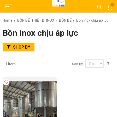
Home
BỒN BỂ, THIẾT BỊ INOX
BỒN BỂ
Bồn inox chịu áp lực
Bồn inox chịu áp lực
SHOP BY
Set
Sort By
1
Item
Des
Dir