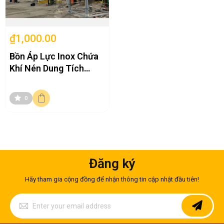
₫1,000.00
Bồn Áp Lực Inox Chứa
Khí Nén Dung Tích
1000L Chịu Áp Suất
Làm Việc 10 Bar
0
Đăng ký
Hãy tham gia cộng đồng để nhận thông tin cập nhật đầu tiên!
Sign
Up
for
Our