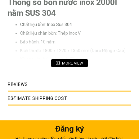
Thông số bồn nước inox 2000l
nằm SUS 304
Chất liệu bồn: Inox Sus 304
Chất liệu chân bồn: Thép inox V
Bảo hành: 10 năm
Kích thước: 1800 x 1220 x 1350 mm (Dài x Rộng x Cao)
Kích thước đường kính: 1170 mm
MORE VIEW
Độ dày: 0.9 mm
Công nghệ hàn lăn tự động cùng với vật liệu siêu bền giúp
cho sản phẩm bồn nước INOX có tuổi thọ cao
REVIEWS
Các thông số trên sai số cho phép ± 5 %
ESTIMATE SHIPPING COST
Đặc tính nổi trội của bồn inox
2000L nằm ngang
Đăng ký
Công nghệ hàn lăn tự động: Để đảm bảo độ bền đẹp của
bồn inox 2000L nằm, công nghệ hàn lăn tự động đã được
Hãy tham gia cộng đồng để nhận thông tin cập nhật đầu tiên!