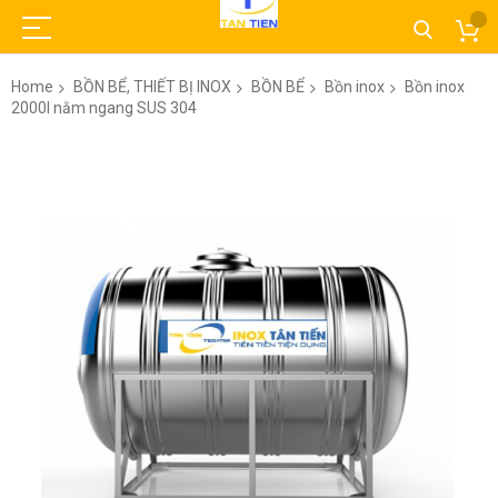
Home
BỒN BỂ, THIẾT BỊ INOX
BỒN BỂ
Bồn inox
Bồn inox
2000l nằm ngang SUS 304
Skip
to
the
end
of
the
images
gallery