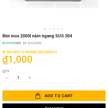
Skip
Bồn inox 2000l nằm ngang SUS 304
to
the
IN STOCK
SKU
BB 304/2000L
beginning
of
BE THE FIRST TO REVIEW THIS PRODUCT
the
₫1,000
images
gallery
QTY
ADD TO CART