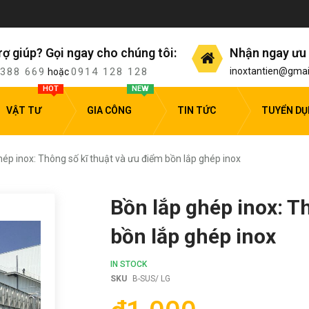
rợ giúp? Gọi ngay cho chúng tôi:
Nhận ngay ưu 
 388 669
0914 128 128
inoxtantien@gmai
hoặc
HOT
NEW
VẬT TƯ
GIA CÔNG
TIN TỨC
TUYỂN D
hép inox: Thông số kĩ thuật và ưu điểm bồn lắp ghép inox
Bồn lắp ghép inox: T
bồn lắp ghép inox
IN STOCK
SKU
B-SUS/ LG