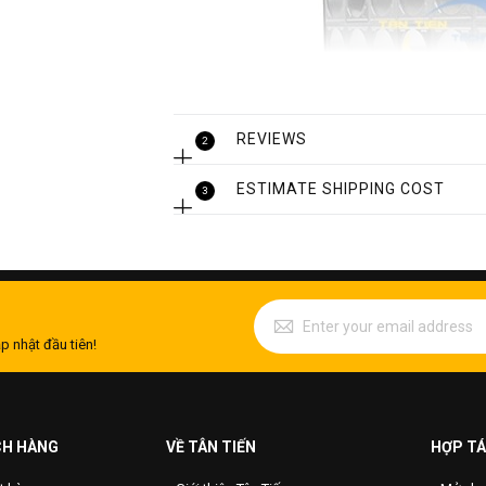
REVIEWS
2
ESTIMATE SHIPPING COST
3
1. Thông số kĩ thuật của bồn lắp ghé
- Tên sản phẩm: Bồn lắp ghép inox, bể l
- Chất liệu: inox 304, inox 316
- Độ dày: 0.8mm, 1mm, 1.2mm hoặc tùy
p nhật đầu tiên!
- Dung tích: 700l, 1000l, 1500l, 2000l…
lớn.
- Ứng dụng: Dự trự nguồn nước sạch sử
quá trình sản xuất, hoạt động xây dựng
CH HÀNG
VỀ TÂN TIẾN
HỢP TÁ
- Xuất xứ: Việt Nam