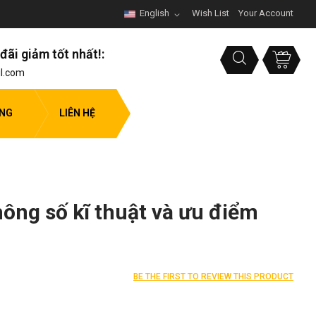
English
Wish List
Your Account
đãi giảm tốt nhất!:
l.com
ỤNG
LIÊN HỆ
hông số kĩ thuật và ưu điểm
BE THE FIRST TO REVIEW THIS PRODUCT