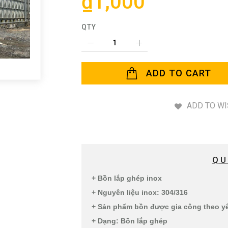
₫1,000
QTY
ADD TO CART
ADD TO WI
QU
+ Bồn lắp ghép inox
+ Nguyên liệu inox: 304/316
+ Sản phẩm bồn được gia công theo y
+ Dạng: Bồn lắp ghép