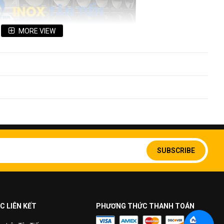
MORE VIEW
Bồn lắp ghép inox
p inox
ắp ghép inox, bồn lắp ghép công nghiệp
Sign
Up
SUBSCRIBE
 theo yêu cầu của khách hàng
for
Our
.Với sản phẩm dùng cho sản xuất công nghiệp sẽ có dung tích
Newsletter:
 dụng cho sinh hoạt, sử dụng trực tiếp, nước cung cấp cho
,…
C LIÊN KẾT
PHƯƠNG THỨC THANH TOÁN