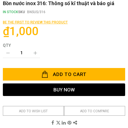
Skip
Bồn nước inox 316: Thông số kĩ thuật và báo giá
to
the
IN STOCK
SKU
BNSUS/316
beginning
of
BE THE FIRST TO REVIEW THIS PRODUCT
the
₫1,000
images
gallery
QTY
ADD TO CART
BUY NOW
ADD TO WISH LIST
ADD TO COMPARE