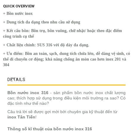
QUICK OVERVIEW
+ Bồn nước inox
+ Dung tích đa dạng theo nhu cầu sử dụng
+ Kết cấu bồn: Bồn trụ, bồn vuông, chữ nhật/ hoặc theo đặc điểm
công trình cụ thể
+ Chất liệu chính: SUS 316 với độ dày đa dạng.
+ Ưu điểm: Bồn an toàn, sạch, dung tích chứa lớn, dễ dàng vệ sinh, có
thể di chuyển cơ động; khả năng chống ăn mòn cao hơn inox 201 và
304
DETAILS
Bồn nước inox 316
- sản phẩm bồn nước inox chất lượng
cao; thích hợp sử dụng trong điều kiện môi trường ra sao? Có
đặc tính như thế nào?
Câu trả lời sẽ được gợi mởi bởi chuyên gia kỹ thuật đến từ
inox Tân Tiến
!
Thông số kĩ thuật của bồn nước inox 316