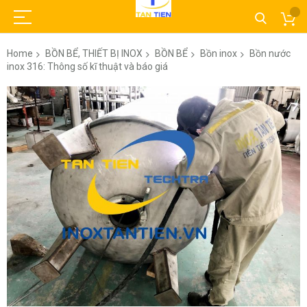
Home
BỒN BỂ, THIẾT BỊ INOX
BỒN BỂ
Bồn inox
Bồn nước
inox 316: Thông số kĩ thuật và báo giá
Skip
to
the
end
of
the
images
gallery