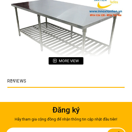
MORE VIEW
REVIEWS
Bàn inox 304 có giá để đồ
Nếu xét về chất lượng thì, bàn inox sus 304 “chắc bền” hơn
inox 201. Giá thành của loại bàn này cũng khá cao. Bàn inox
Đăng ký
304 chữ nhật phù hợp với không gian bếp ăn, đặc biệt là bếp
ăn công nghiệp.
Hãy tham gia cộng đồng để nhận thông tin cập nhật đầu tiên!
Thông số kỹ thuật của bàn inox SUS 304 chữ nhật
Sign