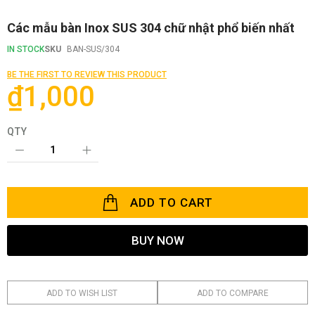
Skip
Các mẫu bàn Inox SUS 304 chữ nhật phổ biến nhất
to
the
IN STOCK
SKU
BAN-SUS/304
beginning
of
BE THE FIRST TO REVIEW THIS PRODUCT
the
₫1,000
images
gallery
QTY
ADD TO CART
BUY NOW
ADD TO WISH LIST
ADD TO COMPARE