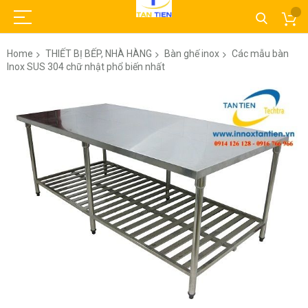
Home
THIẾT BỊ BẾP, NHÀ HÀNG
Bàn ghế inox
Các mẫu bàn
Inox SUS 304 chữ nhật phổ biến nhất
Skip
to
the
end
of
the
images
gallery