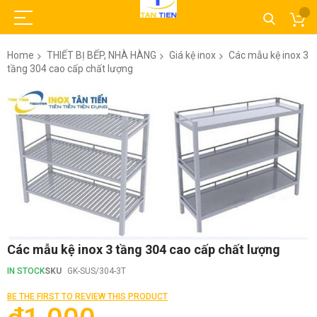
Home
THIẾT BỊ BẾP, NHÀ HÀNG
Giá kệ inox
Các mẫu kệ inox 3
tầng 304 cao cấp chất lượng
Skip
to
the
end
of
the
images
gallery
Skip
Các mẫu kệ inox 3 tầng 304 cao cấp chất lượng
to
the
IN STOCK
SKU
GK-SUS/304-3T
beginning
of
BE THE FIRST TO REVIEW THIS PRODUCT
the