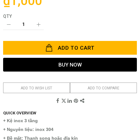
₫1,000
images
gallery
QTY
ADD TO CART
BUY NOW
ADD TO WISH LIST
ADD TO COMPARE
QUICK OVERVIEW
+ Kệ inox 3 tầng
+ Nguyên liệu: inox 304
+ Bề mặt: Thanh song hoặc đĩa kín