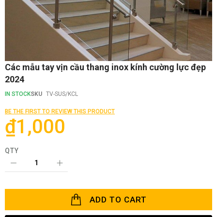
Skip
Các mẫu tay vịn cầu thang inox kính cường lực đẹp
to
2024
the
beginning
IN STOCK
SKU
TV-SUS/KCL
of
the
BE THE FIRST TO REVIEW THIS PRODUCT
images
₫1,000
gallery
QTY
ADD TO CART