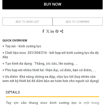
BUY NOW
ADD TO WISH LIST
ADD TO COMPARE
QUICK OVERVIEW
+ Tay vịn - kính cường lực
+ Chất liệu inox: 201/304/316 - kết hợp với kính cường lực đa dộ
dày
+ Tạo hình đa dạng :
Thẳng, zíc zắc, lên xuống, ...
+ Phù hợp với nhiều thiết kế: Hiện đại, cổ điển, bán cổ điểm, ...
+ Ưu điểm: Khả năng chống va đập, chịu lực tốt (tuy nhiên cần
xem xét kỹ thiết kế để đảm bảo an toàn hơn cho người sử dụng)
DETAILS
Tay vịn cầu thang inox kính cường lực
là một trong