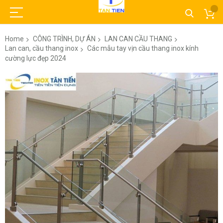
Home
CÔNG TRÌNH, DỰ ÁN
LAN CAN CẦU THANG
Lan can, cầu thang inox
Các mẫu tay vịn cầu thang inox kính
cường lực đẹp 2024
Skip
to
the
end
of
the
images
gallery