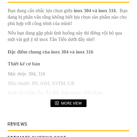
Bạn đang cân nhắc lựa chọn giữa
inox 304 và inox 316
. Bạn
đang bị phân vân rằng không biết lựa chọn sản phẩm nào cho
phù hợp với công trình của mình!
Nếu bạn đang gặp phải tình huống này thì đừng vội bỏ qua
một vài gợi ý từ inox Tân Tiến dưới đây nhé!
Đặc điểm chung của inox 304 và inox 316
Thiết kế cơ bản
Mác thép
: 304, 316
Tiêu chuẩn
: JIS, AISI, ASTM, GB
Xuất sứ
: Châu Âu, Ấn Độ, Hàn Quốc, Việt Nam
Ứng dụng
: Gia công cơ khí, thực phẩm, thủy sản, hóa chất, xi
MORE VIEW
măng, đóng tàu, kết cấu công trình, ...
Định dạng
: Tấm, hộp, thanh, cuộn, ống, V/ U, ...
REVIEWS