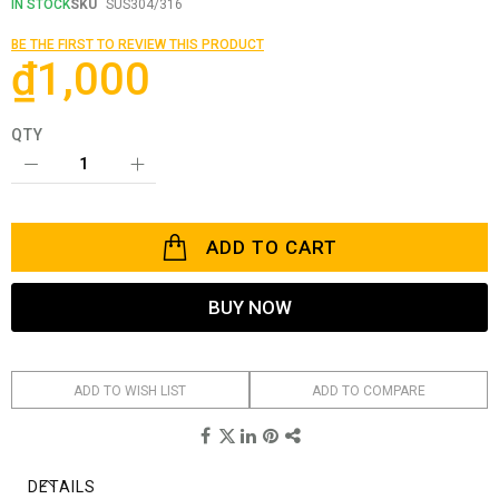
the
IN STOCK
SKU
SUS304/316
beginning
of
BE THE FIRST TO REVIEW THIS PRODUCT
the
₫1,000
images
gallery
QTY
ADD TO CART
BUY NOW
ADD TO WISH LIST
ADD TO COMPARE
DETAILS