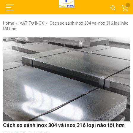
Home
VẬT TƯ INOX
Cách so sánh inox 304 và inox 316 loại nào
tốt hơn
Skip
to
the
end
of
the
images
gallery
Skip
Cách so sánh inox 304 và inox 316 loại nào tốt hơn
to