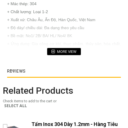
+ Mác thép: 304
+ Chất lượng: Loại 1-2
+ Xuất xứ: Châu Âu, Ấn Độ, Hàn Quốc, Việt Nam
+ Độ dày/ chiều dài: Đa dạng theo yêu cầu
+ Bề mặt: No1/ 2B/ BA/ HL/ No4/ 8K
+ Ứng dụng: Gia công cơ khí, thực phẩm, thủy sản, hóa chất,
xi măng, đóng tàu, ...
MORE VIEW
REVIEWS
Related Products
Check items to add to the cart or
SELECT ALL
Tấm Inox 304 Dày 1.2mm - Hàng Tiêu