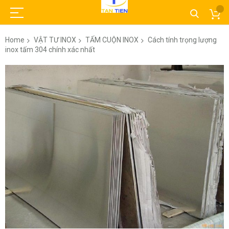
Home
VẬT TƯ INOX
TẤM CUỘN INOX
Cách tính trọng lượng
inox tấm 304 chính xác nhất
Skip
to
the
end
of
the
images
gallery