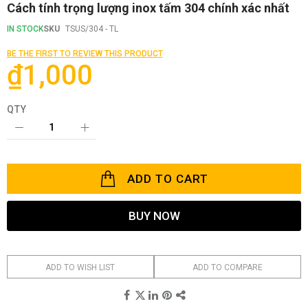
Skip
Cách tính trọng lượng inox tấm 304 chính xác nhất
to
the
IN STOCK
SKU
TSUS/304 - TL
beginning
of
BE THE FIRST TO REVIEW THIS PRODUCT
the
₫1,000
images
gallery
QTY
ADD TO CART
BUY NOW
ADD TO WISH LIST
ADD TO COMPARE