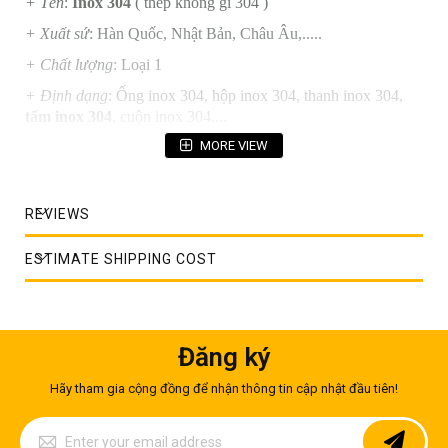
+ Tên
:
Inox 304
( thép không gỉ 304 )
+ Xuất sứ
: Hàn Quốc, Nhật Bản, Châu Âu,.....
+ Chất lượng
: Loại 1
+ Định dạng
:
Ống inox 304, hộp inox 304, thanh inox 304,
tấm inox 304
, cuộn inox 304,...
MORE VIEW
+ Ứng dụng
: Hóa chất, thực phẩm, công nghệ dược phẩm, bia
rượu - nước giải khát cồn, gas, dầu khí, xử lý nước thải, hệ
thống công trình - dự án
REVIEWS
ESTIMATE SHIPPING COST
Đăng ký
Hãy tham gia cộng đồng để nhận thông tin cập nhật đầu tiên!
Sign
Up