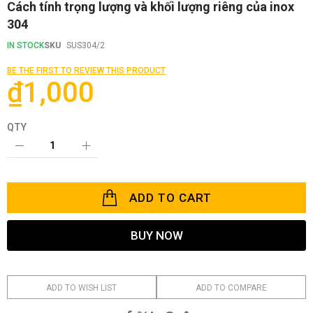
Skip
Cách tính trọng lượng và khối lượng riêng của inox
to
304
the
beginning
IN STOCK
SKU
SUS304/2
of
the
BE THE FIRST TO REVIEW THIS PRODUCT
images
₫1,000
gallery
QTY
ADD TO CART
BUY NOW
ADD TO WISH LIST
ADD TO COMPARE