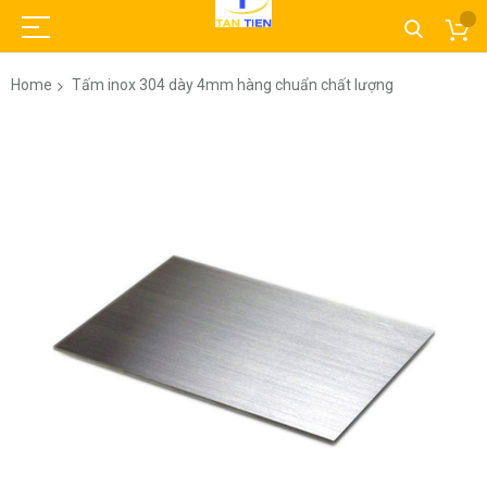
Home
Tấm inox 304 dày 4mm hàng chuẩn chất lượng
Skip
to
the
end
of
the
images
gallery