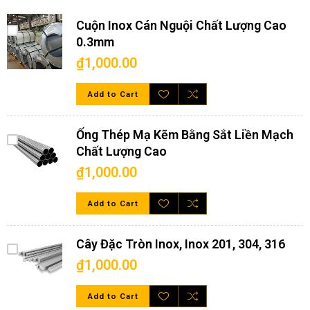
Tấm inox 304 dày 4mm ứng dụng
Cuộn Inox Cán Nguội Chất Lượng Cao
vào những lĩnh vực nào?
0.3mm
₫1,000.00
Tấm inox 304 dày 4mm có nhiều ưu điểm, độ cứng cao, có thể
chịu được trong môi trường khắc nhiệt nên nó rất được ưu tiên
Add to Cart
sử dụng trong nhiều lĩnh vực công nghiệp, sản xuất, hàng hải, đồ
gia dụng, vận tải biển,… Những ứng dụng thường thấy nhất của
tấm inox như sau:
Ống Thép Mạ Kẽm Bằng Sắt Liền Mạch
Dùng trong công nghiệp làm hệ thống bồn chứa, trong dây
Chất Lượng Cao
chuyền sản xuất sản phẩm khép kín
₫1,000.00
Tấm inox 304 gia công đục lỗ dùng để làm lưới sàng lọc nông
sản, lọc khoáng sản,… dùng lưới lọc rác
Dùng làm ống dẫn dầu trong lĩnh vực hóa dầu, làm dụng cụ,
Add to Cart
container hay để đựng các loại hóa chất
Cắt uốn, gia công các chi tiết máy hay các linh kiện trong công
nghệ điện tử
Cây Đặc Tròn Inox, Inox 201, 304, 316
Nhờ khả năng chống ăn mòn mà nó được dùng làm các chi tiết
máy, các thiết bị trong ngành hàng hải
₫1,000.00
Ứng dụng làm các thiết bị nhà bếp như kệ, các vật dụng như nồi,
rỗ, chảo, xoang, tủ bếp,…
Tấm inox 304 dày 4mm được dùng làm vách ngăn, cắt hoa văn
Add to Cart
trang trí nội ngoại thất cho nhà ở hoặc các công trình để tăng