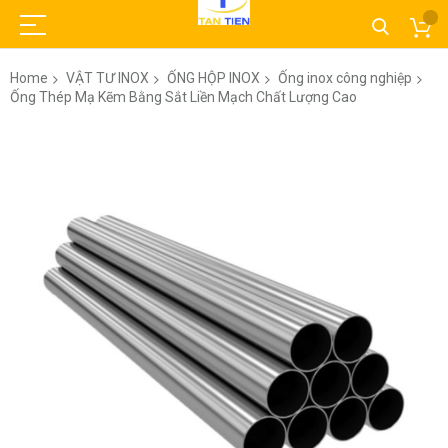
Home
VẬT TƯ INOX
ỐNG HỘP INOX
Ống inox công nghiệp
Ống Thép Mạ Kẽm Bằng Sắt Liền Mạch Chất Lượng Cao
Skip
to
the
end
of
the
images
gallery