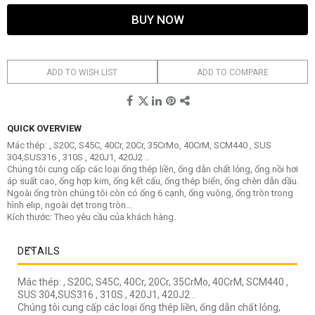
BUY NOW
ADD TO WISH LIST
ADD TO COMPARE
QUICK OVERVIEW
Mác
thép
: , S20C, S45C, 40Cr, 20Cr, 35CrMo, 40CrM, SCM440 , SUS
304,SUS316 , 310S , 420J1, 420J2 ..
Chúng tôi cung cấp các loại
ống thép liền
,
ống
dẫn chất lỏng,
ống
nồi hơi
áp suất cao,
ống
hợp kim,
ống
kết cấu,
ống
thép
biển,
ống
chèn dẫn dầu.
Ngoài
ống
tròn chúng tôi còn có
ống
6 cạnh,
ống
vuông,
ống
tròn trong
hình elip, ngoài dẹt trong tròn...
Kích thước: Theo yêu cầu của khách hàng.
DETAILS
Mác thép: , S20C, S45C, 40Cr, 20Cr, 35CrMo, 40CrM, SCM440 ,
SUS 304,SUS316 , 310S , 420J1, 420J2 ..
Chúng tôi cung cấp các loại ống thép liền, ống dẫn chất lỏng,