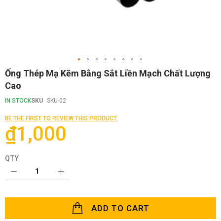
Skip
Ống Thép Mạ Kẽm Bằng Sắt Liền Mạch Chất Lượng
to
Cao
the
beginning
IN STOCK
SKU
SKU-02
of
the
BE THE FIRST TO REVIEW THIS PRODUCT
images
₫1,000
gallery
QTY
ADD TO CART