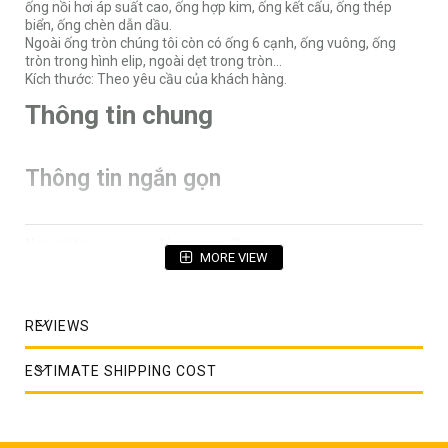
ống nồi hơi áp suất cao, ống hợp kim, ống kết cấu, ống thép
biển, ống chèn dẫn dầu.
Ngoài ống tròn chúng tôi còn có ống 6 cạnh, ống vuông, ống
tròn trong hình elip, ngoài dẹt trong tròn...
Kích thước: Theo yêu cầu của khách hàng.
Thông tin chung
Thông tin ngắn gọn
Nơi xuất xứ:
Shandong, China
MORE VIEW
Hợp kim hay không:
Không hợp kim
REVIEWS
Đặc biệt ống:
API ống
ESTIMATE SHIPPING COST
Tiêu chuẩn:
ASTM
Giấy chứng nhận:
ISO9001