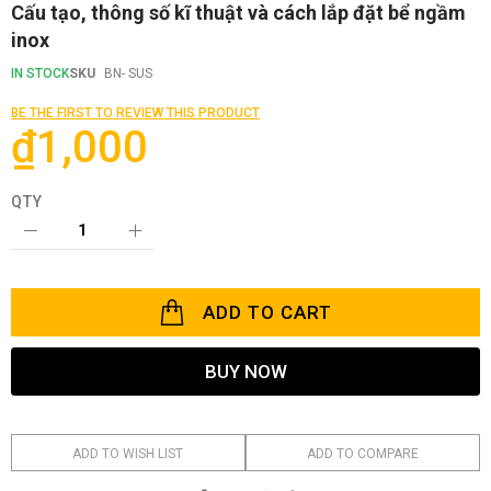
Skip
Cấu tạo, thông số kĩ thuật và cách lắp đặt bể ngầm
to
inox
the
beginning
IN STOCK
SKU
BN- SUS
of
the
BE THE FIRST TO REVIEW THIS PRODUCT
images
₫1,000
gallery
QTY
ADD TO CART
BUY NOW
ADD TO WISH LIST
ADD TO COMPARE