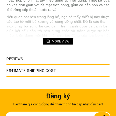
hoặc hộp chữ nhật tùy theo dung tích sử dụng. Thiết kế của
nó khá đơn giản với bề mặt trơn bóng, gồm có nắp bồn và các
lỗ đường cấp thoát nước ra vào.
Nếu quan sát bên trong lòng bể, bạn sẽ thấy thiết bị này được
cấu tạo từ một bộ xương vô cùng vững chãi. Đó là các thanh
inox chạy bổ sung tại các cạnh trên, cạnh dưới và cạnh bên
giúp kết cấu bồn trở nên cứng chắc và tránh được sự bóp
méo, biến dạng mỗi khi phải chịu tác động của lực bơm hút
làm áp lực nước trong bồn thay đổi.
MORE VIEW
REVIEWS
ESTIMATE SHIPPING COST
Đăng ký
Hãy tham gia cộng đồng để nhận thông tin cập nhật đầu tiên!
Sign