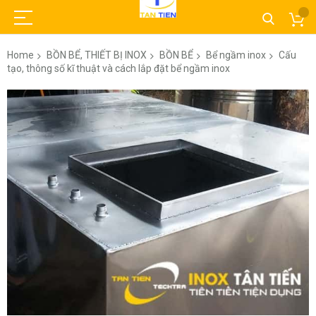
Home
BỒN BỂ, THIẾT BỊ INOX
BỒN BỂ
Bể ngầm inox
Cấu
tạo, thông số kĩ thuật và cách lắp đặt bể ngầm inox
Skip
to
the
end
of
the
images
gallery