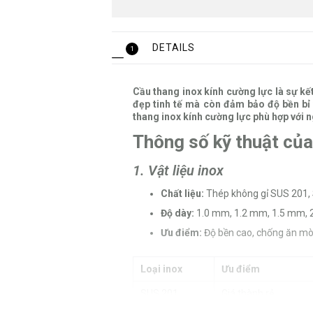
DETAILS
1
Cầu thang inox kính cường lực là sự kế
đẹp tinh tế mà còn đảm bảo độ bền bỉ
thang inox kính cường lực phù hợp với ng
Thông số kỹ thuật của
1. Vật liệu inox
Chất liệu:
Thép không gỉ SUS 201,
Độ dày:
1.0 mm, 1.2 mm, 1.5 mm, 
Ưu điểm:
Độ bền cao, chống ăn mòn, 
Loại inox
Ưu điểm
SUS 201
Giá thành rẻ