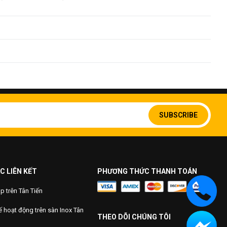
t
Giá thành cao hơn SUS 201
i ưu
Giá thành cao nhất
 an toàn, kính màu.
, an toàn, chống va đập, dễ vệ sinh, tạo cảm giác rộng rãi và
Sign
Up
SUBSCRIBE
for
nhôm.
Our
Newsletter:
 vịn, lan can trụ cột.
C LIÊN KẾT
PHƯƠNG THỨC THANH TOÁN
 trên Tân Tiến
 hoạt động trên sàn Inox Tân
THEO DÕI CHÚNG TÔI