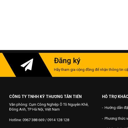
Đăng ký
Hãy tham gia cộng đồng để nhận thông tin cậ
CÔNG TY TNHH KỸ THƯƠNG TÂN TIẾN
HỖ TRỢ KHÁ
Văn phòng: Cụm Công Nghiệp Ô Tô Nguyên Khê,
Hướng dẫn đặ
Đông Anh, TP Hà Nội, Việt Nam
Phương thức 
Hotline: 0967 388 669 / 0914 128 128