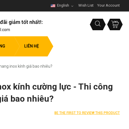
English
Wish List
Your Account
đãi giảm tốt nhất!:
l.com
ỤNG
LIÊN HỆ
hang inox kính giá bao nhiêu?
ox kính cường lực - Thi công
giá bao nhiêu?
BE THE FIRST TO REVIEW THIS PRODUCT