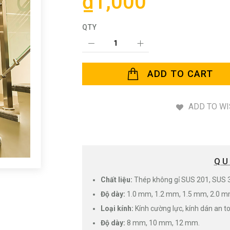
₫1,000
QTY
ADD TO CART
ADD TO WI
QU
Chất liệu:
Thép không gỉ SUS 201, SUS 
Độ dày:
1.0 mm, 1.2 mm, 1.5 mm, 2.0 m
Loại kính:
Kính cường lực, kính dán an t
Độ dày:
8 mm, 10 mm, 12 mm.