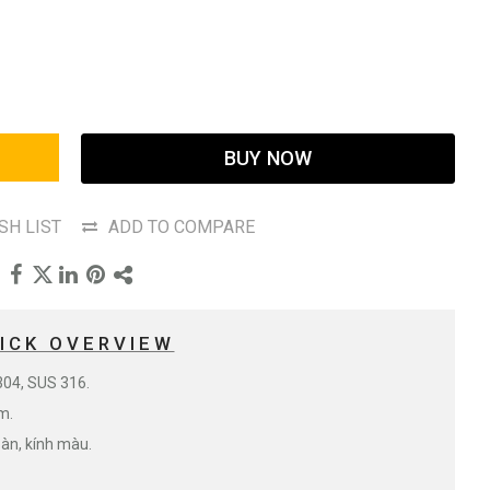
BUY NOW
SH LIST
ADD TO COMPARE
ICK OVERVIEW
304, SUS 316.
m.
oàn, kính màu.