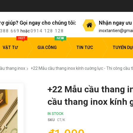
rợ giúp? Gọi ngay cho chúng tôi:
Nhận ngay ưu 
 388 669
0914 128 128
inoxtantien@gmai
hoặc
HOT
NEW
VẬT TƯ
GIA CÔNG
TIN TỨC
TUYỂN D
cầu thang inox
+22 Mẫu cầu thang inox kính cường lực - Thi công cầu t
+22 Mẫu cầu thang in
cầu thang inox kính 
IN STOCK
SKU
CT/K