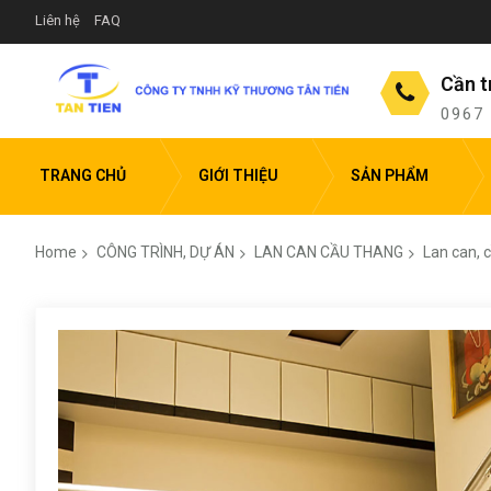
Liên hệ
FAQ
Cần t
0967
TRANG CHỦ
GIỚI THIỆU
SẢN PHẨM
Home
CÔNG TRÌNH, DỰ ÁN
LAN CAN CẦU THANG
Lan can, 
Skip
to
the
end
of
the
images
gallery