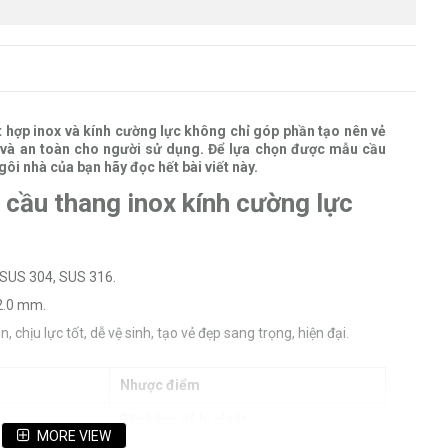
t hợp inox và kính cường lực không chỉ góp phần tạo nên vẻ
 và an toàn cho người sử dụng. Để lựa chọn được mẫu cầu
ôi nhà của bạn hãy đọc hết bài viết này.
 cầu thang inox kính cường lực
 SUS 304, SUS 316.
2.0 mm.
chịu lực tốt, dễ vệ sinh, tạo vẻ đẹp sang trọng, hiện đại.
Nhược điểm
Bền kém, dễ bị gỉ sét
MORE VIEW