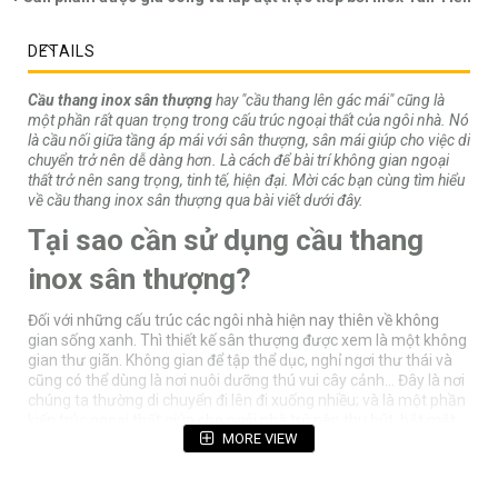
DETAILS
Cầu thang inox sân thượng
hay "cầu thang lên gác mái" cũng là
một phần rất quan trọng trong cấu trúc ngoại thất của ngôi nhà. Nó
là cầu nối giữa tầng áp mái với sân thượng, sân mái giúp cho việc di
chuyển trở nên dễ dàng hơn. Là cách để bài trí không gian ngoại
thất trở nên sang trọng, tinh tế, hiện đại. Mời các bạn cùng tìm hiểu
về cầu thang inox sân thượng qua bài viết dưới đây.
Tại sao cần sử dụng cầu thang
inox sân thượng?
Đối với những cấu trúc các ngôi nhà hiện nay thiên về không
gian sống xanh. Thì thiết kế sân thượng được xem là một không
gian thư giãn. Không gian để tập thể dục, nghỉ ngơi thư thái và
cũng có thể dùng là nơi nuôi dưỡng thú vui cây cảnh… Đây là nơi
chúng ta thường di chuyển đi lên đi xuống nhiều; và là một phần
kiến trúc ngoại thất giúp cho ngôi nhà trở nên thu hút, bắt mắt.
MORE VIEW
Nên lựa chọn tối ưu nhất là làm cầu thang bằng inox vừa thể
hiện đậm tính thẩm mỹ, vừa có độ bền cao.