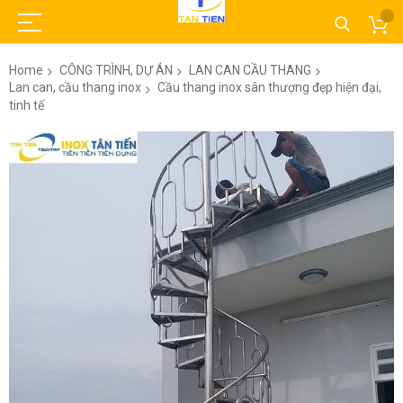
Home
CÔNG TRÌNH, DỰ ÁN
LAN CAN CẦU THANG
Lan can, cầu thang inox
Cầu thang inox sân thượng đẹp hiện đại,
tinh tế
Skip
to
the
end
of
the
images
gallery