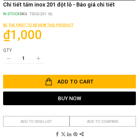
Skip
Chi tiết tấm inox 201 đột lỗ - Báo giá chi tiết
to
the
IN STOCK
SKU
TSUS/201- ĐL
beginning
of
BE THE FIRST TO REVIEW THIS PRODUCT
the
₫1,000
images
gallery
QTY
ADD TO CART
BUY NOW
ADD TO WISH LIST
ADD TO COMPARE