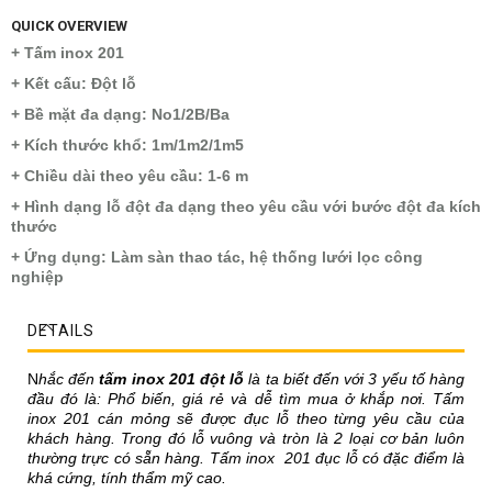
QUICK OVERVIEW
+ Tấm inox 201
+ Kết cấu: Đột lỗ
+ Bề mặt đa dạng: No1/2B/Ba
+ Kích thước khổ: 1m/1m2/1m5
+ Chiều dài theo yêu cầu: 1-6 m
+ Hình dạng lỗ đột đa dạng theo yêu cầu với bước đột đa kích
thước
+ Ứng dụng: Làm sàn thao tác, hệ thống lưới lọc công
nghiệp
DETAILS
N
hắc đến
tấm inox 201 đột lỗ
là ta biết đến với 3 yếu tố hàng
đầu đó là: Phổ biến, giá rẻ và dễ tìm mua ở khắp nơi. Tấm
inox 201 cán mỏng sẽ được đục lỗ theo từng yêu cầu của
khách hàng. Trong đó lỗ vuông và tròn là 2 loại cơ bản luôn
thường trực có sẵn hàng. Tấm inox 201 đục lỗ có đặc điểm là
khá cứng, tính thẩm mỹ cao.