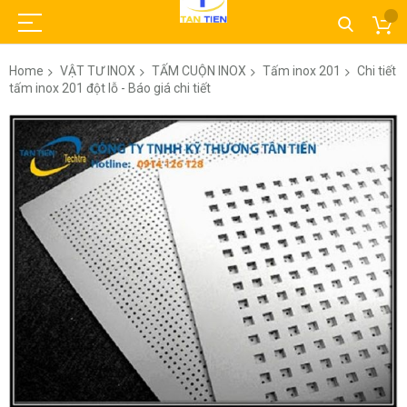
Home
VẬT TƯ INOX
TẤM CUỘN INOX
Tấm inox 201
Chi tiết
tấm inox 201 đột lỗ - Báo giá chi tiết
Skip
to
the
end
of
the
images
gallery