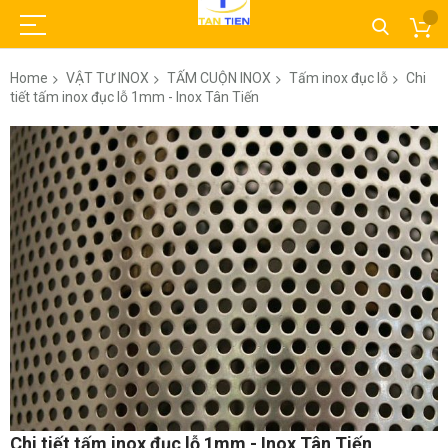
Home
VẬT TƯ INOX
TẤM CUỘN INOX
Tấm inox đục lỗ
Chi
tiết tấm inox đục lỗ 1mm - Inox Tân Tiến
Skip
to
the
end
of
the
images
gallery
Skip
Chi tiết tấm inox đục lỗ 1mm - Inox Tân Tiến