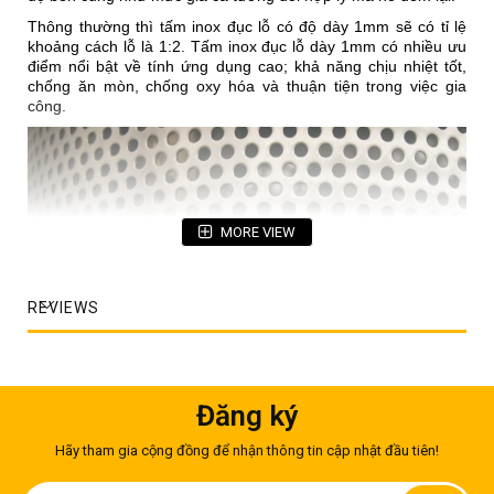
Thông thường thì tấm inox đục lỗ có độ dày 1mm sẽ có tỉ lệ
khoảng cách lỗ là 1:2. Tấm inox đục lỗ dày 1mm có nhiều ưu
điểm nổi bật về tính ứng dụng cao; khả năng chịu nhiệt tốt,
chống ăn mòn, chống oxy hóa và thuận tiện trong việc gia
công.
MORE VIEW
REVIEWS
Đăng ký
Hãy tham gia cộng đồng để nhận thông tin cập nhật đầu tiên!
Thông thường để đục lỗ cho tấm inox sẽ sử dụng loại máy
cơ/laser hoặc máy CNC. Trước khi tiến hành đục lỗ, các tấm
Sign