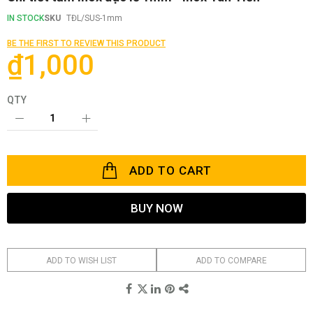
to
the
IN STOCK
SKU
TĐL/SUS-1mm
beginning
of
BE THE FIRST TO REVIEW THIS PRODUCT
the
₫1,000
images
gallery
QTY
ADD TO CART
BUY NOW
ADD TO WISH LIST
ADD TO COMPARE