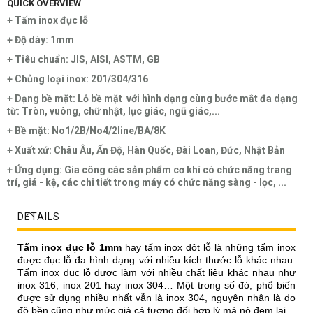
QUICK OVERVIEW
+ Tấm inox đục lỗ
+ Độ dày: 1mm
+ Tiêu chuẩn: JIS, AISI, ASTM, GB
+ Chủng loại inox: 201/304/316
+ Dạng bề mặt: Lỗ bề mặt với hình dạng cùng bước mắt đa dạng
từ: Tròn, vuông, chữ nhật, lục giác, ngũ giác,...
+ Bề mặt: No1/2B/No4/2line/BA/8K
+ Xuất xứ: Châu Âu, Ấn Độ, Hàn Quốc, Đài Loan, Đức, Nhật Bản
+ Ứng dụng: Gia công các sản phẩm cơ khí có chức năng trang
trí, giá - kệ, các chi tiết trong máy có chức năng sàng - lọc, ...
DETAILS
Tấm inox đục lỗ 1mm
hay tấm inox đột lỗ là những tấm inox
được đục lỗ đa hình dạng với nhiều kích thước lỗ khác nhau.
Tấm inox đục lỗ được làm với nhiều chất liệu khác nhau như
inox 316, inox 201 hay inox 304… Một trong số đó, phổ biến
được sử dụng nhiều nhất vẫn là inox 304, nguyên nhân là do
độ bền cũng như mức giá cả tương đối hợp lý mà nó đem lại.