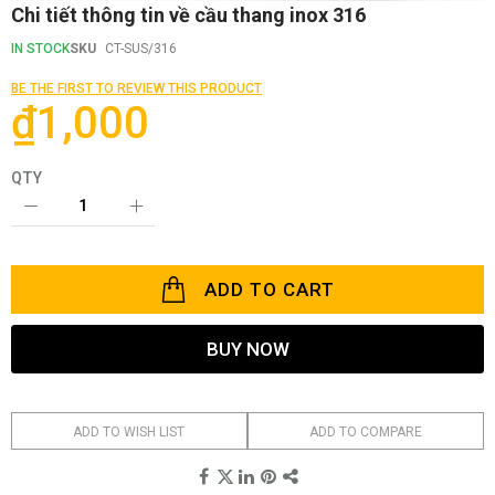
Skip
Chi tiết thông tin về cầu thang inox 316
to
the
IN STOCK
SKU
CT-SUS/316
beginning
of
BE THE FIRST TO REVIEW THIS PRODUCT
the
₫1,000
images
gallery
QTY
ADD TO CART
BUY NOW
ADD TO WISH LIST
ADD TO COMPARE