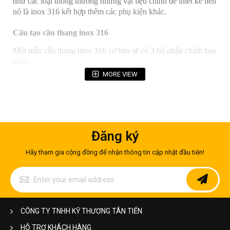
như các loại thông thường nhưng vật liệu chính để thiết kế nên
nó là inox 316 kết hợp thêm các phụ kiện khác.
Cấu tạo cầu thang inox 316
Một mẫu cầu thang inox 316 cơ bản sẽ có 3 bộ phận chính bao
gồm:
MORE VIEW
– Tay vịn:
Là bộ phận chịu lực, đảm bảo cho các cạnh của cầu thang inox
được liên kết với nhau. Tay vịn có thể được làm hoàn toàn
từ inox 316 hoặc các vật liệu khác tuỳ thuộc vào ý thích của
bạn.
Đăng ký
Hãy tham gia cộng đồng để nhận thông tin cập nhật đầu tiên!
Sign
Up
for
Our
Newsletter:
CÔNG TY TNHH KỸ THƯƠNG TÂN TIẾN
HỖ TRỢ KHÁCH HÀNG