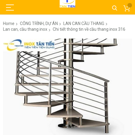
Home
CÔNG TRÌNH, DỰ ÁN
LAN CAN CẦU THANG
Lan can, cầu thang inox
Chi tiết thông tin về cầu thang inox 316
Skip
to
the
end
of
the
images
gallery