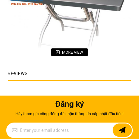
MORE VIEW
Bàn inox chân xếp hình chữ nhật
REVIEWS
Các phòng ăn (nhất là bếp ăn công nghiệp) là nơi tập trung
nhiều thực phẩm, dầu mỡ, các loại mùi thức ăn. Nếu bạn sử
dụng các loại bàn nhựa, bàn kính, bàn sắt,… chỉ một thời gian
sau, những chiếc bàn này sẽ “xuống cấp” trầm trọng. Bàn inox
xếp chữ nhật phù hợp với môi trường nấu nướng, ăn uống.
Đăng ký
Chúng tiết kiệm không gian đặt để, và có giá trị sử dụng lâu
dài (từ 15-20 năm).
Hãy tham gia cộng đồng để nhận thông tin cập nhật đầu tiên!
Ưu điểm của bàn inox xếp chữ nhật
Sign
Up
Bàn inox
hình chữ nhật được chia thành 2 loại chính, đó là:
for
Bàn inox chân cố định và bàn inox chân xếp. Trong đó, bàn