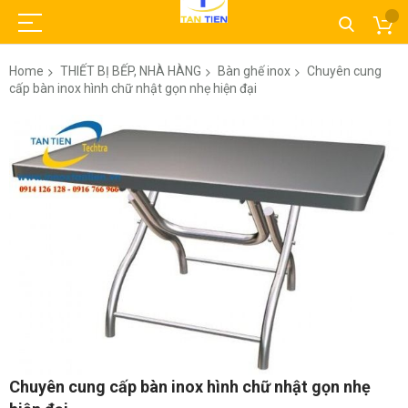
Home
THIẾT BỊ BẾP, NHÀ HÀNG
Bàn ghế inox
Chuyên cung
cấp bàn inox hình chữ nhật gọn nhẹ hiện đại
Skip
to
the
end
of
the
images
gallery
Skip
Chuyên cung cấp bàn inox hình chữ nhật gọn nhẹ
to