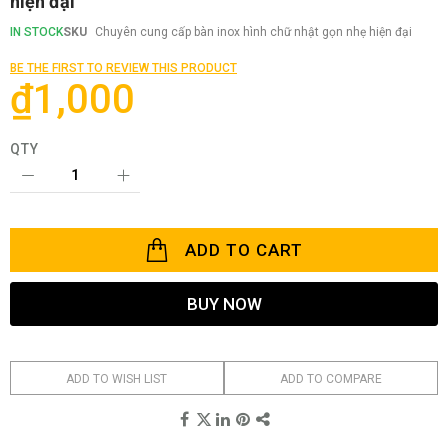
hiện đại
the
beginning
IN STOCK
SKU
Chuyên cung cấp bàn inox hình chữ nhật gọn nhẹ hiện đại
of
the
BE THE FIRST TO REVIEW THIS PRODUCT
images
₫1,000
gallery
QTY
ADD TO CART
BUY NOW
ADD TO WISH LIST
ADD TO COMPARE