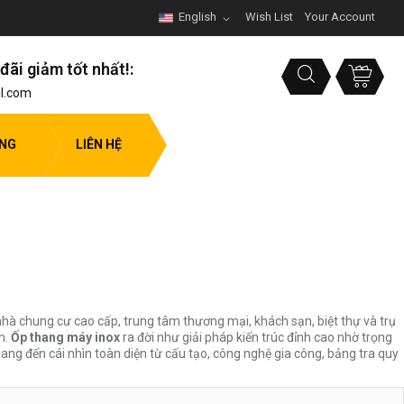
English
Wish List
Your Account
đãi giảm tốt nhất!:
l.com
ỤNG
LIÊN HỆ
hà chung cư cao cấp, trung tâm thương mại, khách sạn, biệt thự và trụ
n.
Ốp thang máy inox
ra đời như giải pháp kiến trúc đỉnh cao nhờ trọng
ng đến cái nhìn toàn diện từ cấu tạo, công nghệ gia công, bảng tra quy