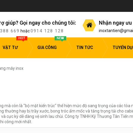
rợ giúp? Gọi ngay cho chúng tôi:
Nhận ngay ưu 
 388 669
0914 128 128
inoxtantien@gmai
hoặc
HOT
NEW
VẬT TƯ
GIA CÔNG
TIN TỨC
TUYỂN D
ang máy inox
 mà còn là "bộ mặt kiến trúc" thể hiện mức độ sang trọng của các tòa n
ng thường hay bị trầy xước, bong tróc ẩm mốc và tăng trọng tải cho cabi
 và cực kỳ dễ dàng vệ sinh lau chùi. Công ty TNHH Kỹ Thương Tân Tiến ma
thi công mới nhất.