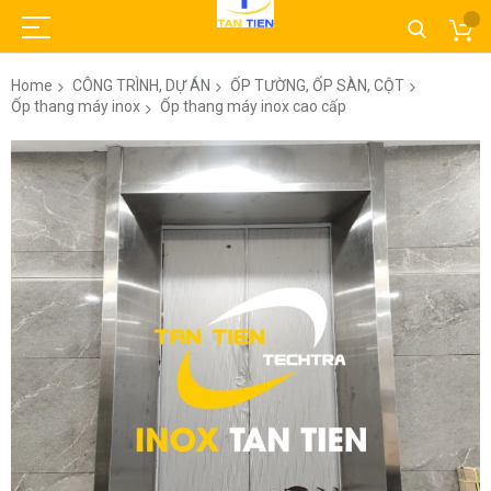
Home
CÔNG TRÌNH, DỰ ÁN
ỐP TƯỜNG, ỐP SÀN, CỘT
Ốp thang máy inox
Ốp thang máy inox cao cấp
Skip
to
the
end
of
the
images
gallery