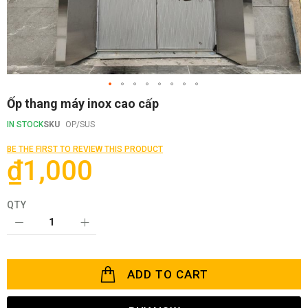
Skip
Ốp thang máy inox cao cấp
to
the
IN STOCK
SKU
OP/SUS
beginning
of
BE THE FIRST TO REVIEW THIS PRODUCT
the
₫1,000
images
gallery
QTY
ADD TO CART