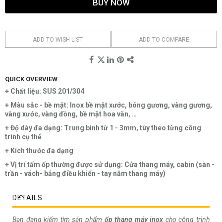
BUY NOW
ADD TO WISH LIST
ADD TO COMPARE
QUICK OVERVIEW
+ Chất liệu: SUS 201/304
+ Màu sắc - bề mặt: Inox bề mặt xước, bóng gương, vàng gương,
vàng xước, vàng đồng, bề mặt hoa văn, …
+ Độ dày đa dạng: Trung bình từ 1 - 3mm, tùy theo từng công
trình cụ thể
+ Kích thước đa dạng
+ Vị trí tấm ốp thường được sử dụng: Cửa thang máy, cabin (sàn -
trần - vách- bảng điều khiển - tay nắm thang máy)
DETAILS
Bạn đang kiếm tìm sản phẩm
ốp thang máy inox
cho công trình