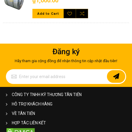
₫1,000.00
+ Vị trí tấm ốp thường được sử dụng: Cửa thang máy, cabin (sàn
- trần - vách- bảng điều khiển - tay nắm thang máy)
Add to Cart
Đăng ký
Hãy tham gia cộng đồng để nhận thông tin cập nhật đầu tiên!
Sign
Up
for
Our
Newsletter:
CÔNG TY TNHH KỸ THƯƠNG TÂN TIẾN
HỖ TRỢ KHÁCH HÀNG
VỀ TÂN TIẾN
HỢP TÁC LIÊN KẾT