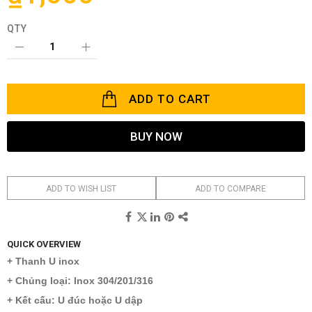
gallery
QTY
ADD TO CART
BUY NOW
ADD TO WISH LIST
ADD TO COMPARE
QUICK OVERVIEW
+ Thanh U inox
+ Chủng loại: Inox 304/201/316
+ Kết cấu: U đúc hoặc U dập