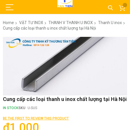
Home
VẬT TƯ INOX
THANH V THANH U INOX
Thanh U inox
Cung cấp các loại thanh u inox chất lượng tại Hà Nội
Skip
to
the
end
of
the
images
gallery
Skip
Cung cấp các loại thanh u inox chất lượng tại Hà Nội
to
the
IN STOCK
SKU
U-SUS
beginning
of
BE THE FIRST TO REVIEW THIS PRODUCT
the
₫1,000
images