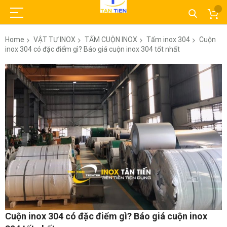
Home
VẬT TƯ INOX
TẤM CUỘN INOX
Tấm inox 304
Cuộn
inox 304 có đặc điểm gì? Báo giá cuộn inox 304 tốt nhất
Skip
to
the
end
of
the
images
gallery
Skip
Cuộn inox 304 có đặc điểm gì? Báo giá cuộn inox
to