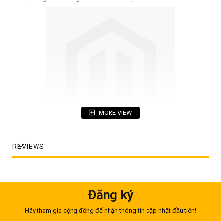
MORE VIEW
Xuất hiện trong mọi lĩnh vực và ngành nghề, thép cuộn đã
REVIEWS
mang đến những giá trị to lớn giúp con người nâng cao chất
lượng cuộc sống và vươn tới sự hiện đại, tiện nghi. Vô số các
sản phẩm được chế tạo từ cuộn inox được đưa vào sinh hoạt
và sản xuất như một phần không thể thiếu để giảm thiểu sức
lao động; tiết kiệm chi phí cũng như đảm bảo an toàn cho
Đăng ký
người sử dụng và công trình.
Hãy tham gia cộng đồng để nhận thông tin cập nhật đầu tiên!
1. Đặc điểm của cuộn inox 304