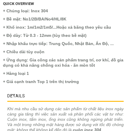
QUICK OVERVIEW
+ Chủng loại: Inox 304
+ Bề mặt: No1/2B/BA/No4/HL/8K
+ Khổ inox: 1m/1m2/1m5/...Hoặc xả băng theo yêu cầu
+ Độ dày: Từ 0.3 - 12mm (tùy theo bề mặt)
+ Nhập khẩu trực tiếp: Trung Quốc, Nhật Bản, Ấn Độ, ...
+ Chiều dài tùy cuộn
+ Ứng dụng: Gia công các sản phẩm trang trí, cơ khí, đồ gia
dụng có khả năng chống oxi hóa - ăn mòn tốt
+ Hàng loại 1
+ Giá cạnh tranh Top 1 trên thị trường
DETAILS
Khi mà nhu cầu sử dụng các sản phẩm từ chất liệu inox ngày
càng gia tăng thì việc sản xuất và phân phối các vật tư như:
Cuộn inox, tấm inox, ống inox cũng không ngừng phát triển.
Và một trong những mặt hàng được sử dụng với tốc độ chóng
mặt; không thể không kể đến đó là
cuộn inox 304
.