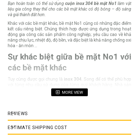
Bạn hoàn toàn có thể sử dụng
cuộn inox 304 bề mặt No1
làm vật
liệu gia công thay thế cho các bề mặt khác có độ bóng – độ sáng
và giá thành đắt hơn.
Khác với các bề mặt khác, bề mặt No1 cũng có những đặc điểm
kết cấu riêng biệt. Chúng thích hợp được ứng dụng trong hoạt
động gia công các sản phẩm công nghiệp; yêu cầu cao về khả
năng chịu lực, nhiệt độ, độ bền, và đặc biệt là khả năng chống oxi
hóa - ăn mòn …
Sự khác biệt giữa bề mặt No1 với
các bề mặt khác
Tuy cùng được gọi chung là
inox 304.
Song để có thể phù hợp
với từng nhu cầu sử dụng của từng quý khách hàng. Nhà sản
xuất đã đưa ra thị trường một số bề mặt tiêu chuẩn có thể kể
MORE VIEW
đến:
Đặc điểm phân biệt bề mặt inox No1:
REVIEWS
+ Bề mặt No1: Đây được coi là bề mặt nhám – lỳ có tính chất
thẩm mỹ thấp nhất trong các bề mặt; màu sắc của chúng được
đánh giá là đục, tối sậm nhất. Chúng được tạo ra qua quá trình
ESTIMATE SHIPPING COST
cán nóng trực tiếp khác với các bề mặt còn lại được tạo ra từ
quá trình cán nguội.