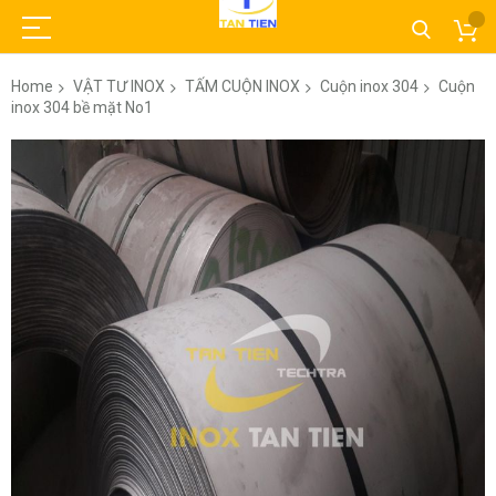
Home
VẬT TƯ INOX
TẤM CUỘN INOX
Cuộn inox 304
Cuộn
inox 304 bề mặt No1
Skip
to
the
end
of
the
images
gallery