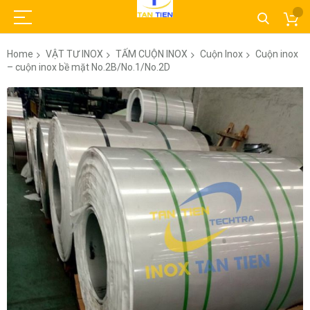
Home
VẬT TƯ INOX
TẤM CUỘN INOX
Cuộn Inox
Cuộn inox
– cuộn inox bề mặt No.2B/No.1/No.2D
Skip
to
the
end
of
the
images
gallery