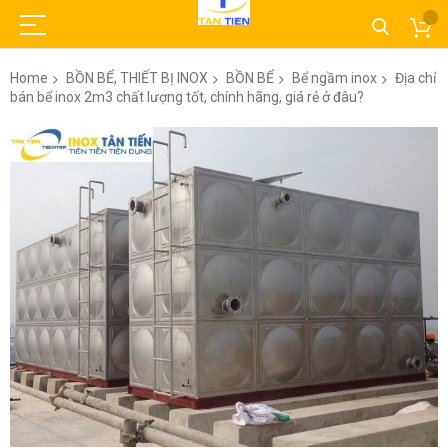
Home
BỒN BỂ, THIẾT BỊ INOX
BỒN BỂ
Bể ngầm inox
Địa chỉ
bán bể inox 2m3 chất lượng tốt, chính hãng, giá rẻ ở đâu?
Skip
to
the
end
of
the
images
gallery