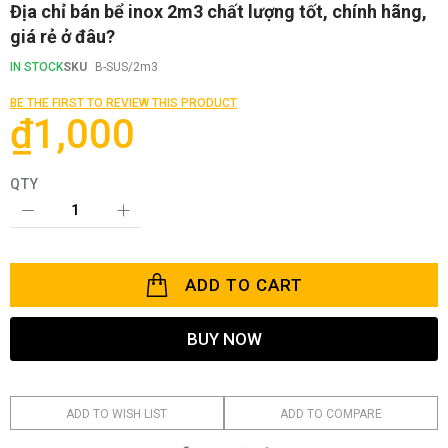
Skip
Địa chỉ bán bể inox 2m3 chất lượng tốt, chính hãng,
to
giá rẻ ở đâu?
the
beginning
IN STOCK
SKU
B-SUS/2m3
of
the
BE THE FIRST TO REVIEW THIS PRODUCT
images
₫1,000
gallery
QTY
ADD TO CART
BUY NOW
ADD TO WISH LIST
ADD TO COMPARE