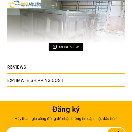
MORE VIEW
REVIEWS
Bể inox 2m3
Nếu bạn đang muốn tìm kiếm bể inox ngầm chứa nước để
ESTIMATE SHIPPING COST
chôn âm tốt thì sau đây Tân Tiến xin gửi tới Quý khách dòng
sản phẩm bể inox 2m3; được sản xuất từ vật liệu S.U.S.304
nhập khẩu là loại inox siêu bền, đảm bảo chất lượng nguồn
nước, không bị rỉ sét; tránh tình trạng bị ăn mòn và có độ bền
cao.
Đăng ký
Công dụng của bể inox 2m3
Hãy tham gia cộng đồng để nhận thông tin cập nhật đầu tiên!
Bảo vệ nguồn nước sạch: Chất lượng sản phẩm bể inox 2m3
Sign
được kiểm soát ngay từ nguyên liệu đầu vào cũng như trong