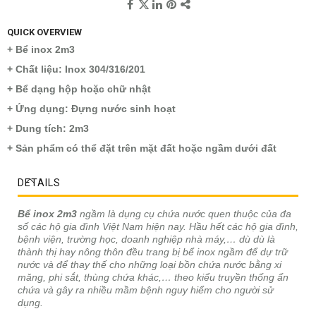
QUICK OVERVIEW
+ Bể inox 2m3
+ Chất liệu: Inox 304/316/201
+ Bể dạng hộp hoặc chữ nhật
+ Ứng dụng: Đựng nước sinh hoạt
+ Dung tích: 2m3
+ Sản phẩm có thể đặt trên mặt đất hoặc ngầm dưới đất
DETAILS
Bể inox 2m3
ngầm là dụng cụ chứa nước quen thuộc của đa
số các hộ gia đình Việt Nam hiện nay. Hầu hết các hộ gia đình,
bệnh viện, trường học, doanh nghiệp nhà máy,… dù dù là
thành thị hay nông thôn đều trang bị bể inox ngầm để dự trữ
nước và để thay thế cho những loại bồn chứa nước bằng xi
măng, phi sắt, thùng chứa khác,… theo kiểu truyền thống ẩn
chứa và gây ra nhiều mầm bệnh nguy hiểm cho người sử
dụng.