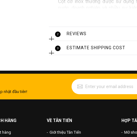
Cột cờ inox thường được sử dụng tạ
nước, doanh nghiệp và nhiều sự kiệ
không chỉ mang đến vẻ đẹp trang trọ
dụng ngoài trời, ngay cả trong điều k
kích thước khác nhau, từ nhỏ cho đến
tính năng dễ dàng bảo dưỡng, cột cờ i
REVIEWS
2
ESTIMATE SHIPPING COST
3
p nhật đầu tiên!
CH HÀNG
VỀ TÂN TIẾN
HỢP TÁ
t hàng
Giới thiệu Tân Tiến
Mở shop