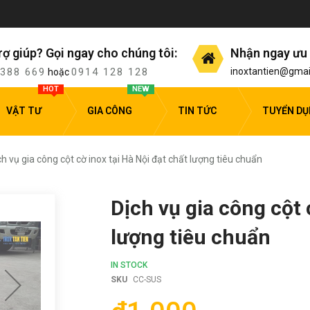
rợ giúp? Gọi ngay cho chúng tôi:
Nhận ngay ưu 
 388 669
0914 128 128
inoxtantien@gmai
hoặc
HOT
NEW
VẬT TƯ
GIA CÔNG
TIN TỨC
TUYỂN D
ch vụ gia công cột cờ inox tại Hà Nội đạt chất lượng tiêu chuẩn
Dịch vụ gia công cột 
lượng tiêu chuẩn
IN STOCK
SKU
CC-SUS