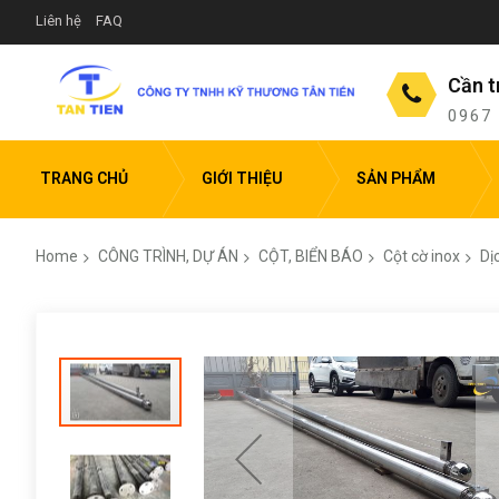
Liên hệ
FAQ
Cần t
0967
TRANG CHỦ
GIỚI THIỆU
SẢN PHẨM
Home
CÔNG TRÌNH, DỰ ÁN
CỘT, BIỂN BÁO
Cột cờ inox
Dị
Skip
to
the
end
of
the
images
gallery