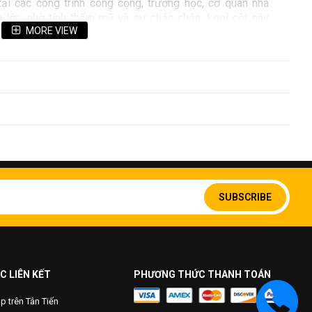
i các công trình công cộng, trường học, cơ quan nhà
n lớn, nhờ tính thẩm mỹ và sự chắc chắn. Loại cột này
MORE VIEW
ng mà còn thể hiện tính lâu bền, thích hợp cho việc sử
iện thời tiết khắc nghiệt. Ngoài ra, cột cờ inox có nhiều
 cao lớn, tùy thuộc vào yêu cầu của từng công trình. Với
nox là sự lựa chọn phổ biến cho nhiều công trình.
Sign
Up
SUBSCRIBE
for
Our
Newsletter:
C LIÊN KẾT
PHƯƠNG THỨC THANH TOÁN
 trên Tân Tiến