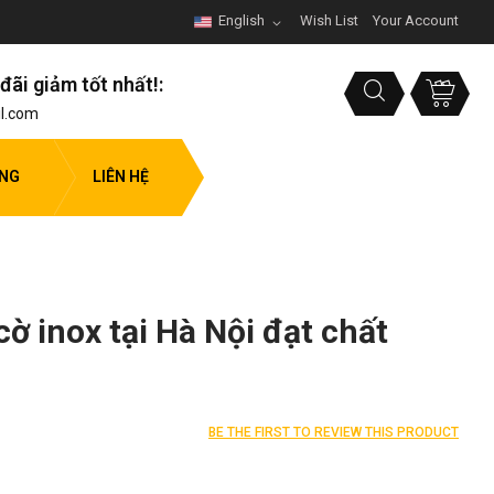
English
Wish List
Your Account
đãi giảm tốt nhất!:
l.com
ỤNG
LIÊN HỆ
cờ inox tại Hà Nội đạt chất
BE THE FIRST TO REVIEW THIS PRODUCT