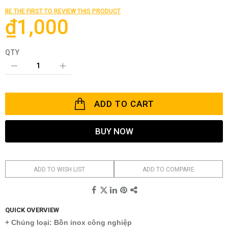
the
BE THE FIRST TO REVIEW THIS PRODUCT
images
₫1,000
gallery
QTY
ADD TO CART
BUY NOW
ADD TO WISH LIST
ADD TO COMPARE
QUICK OVERVIEW
+ Chủng loại: Bồn inox công nghiệp