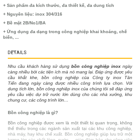
+ Sản phẩm đa kích thước, đa thiết kế, đa dung tích
+ Nguyên liệu: inox 304/316
+ Bề mặt 2B/No1/BA
+ Ứng dụng đa dạng trong công nghiệp khai khoáng, chế
biến, ...
DETAILS
Nhu cầu khách hàng sử dụng
bồn công nghiệp inox
ngày
càng nhiều bởi các tiện ích mà nó mang lại. Đáp ứng được yêu
cầu khắt khe, bồn công nghiệp của Công ty inox Tân
Tiến
đang ngày càng được nhiều công trình lựa chọn. Với
dung tích lớn, bồn công nghiệp inox của chúng tôi
sẽ đáp ứng
yêu cầu việc dự trữ nước lớn dùng cho các nhà xưởng,
khu
chung cư, các công trình lớn…
Bồn công nghiệp là gì?
Bồn công nghiệp được xem là một thiết bị quan trọng, không
thể thiếu trong các ngành sản xuất tại các khu công nghiệp,
nhà máy, hay khu chế xuất. Bồn công nghiệp giúp lưu trữ một
lượng lớn các chất lỏng, nước,… giúp đảm bảo cho công việc