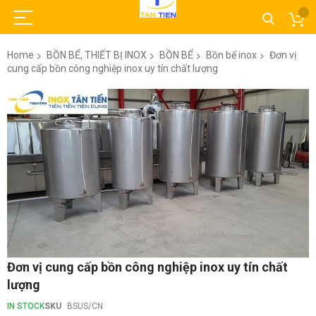
Home
BỒN BỂ, THIẾT BỊ INOX
BỒN BỂ
Bồn bể inox
Đơn vị
cung cấp bồn công nghiệp inox uy tín chất lượng
Skip
to
the
end
of
the
images
gallery
Skip
Đơn vị cung cấp bồn công nghiệp inox uy tín chất
to
lượng
the
beginning
IN STOCK
SKU
BSUS/CN
of