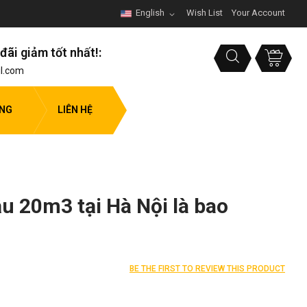
English
Wish List
Your Account
đãi giảm tốt nhất!:
l.com
ỤNG
LIÊN HỆ
u 20m3 tại Hà Nội là bao
BE THE FIRST TO REVIEW THIS PRODUCT