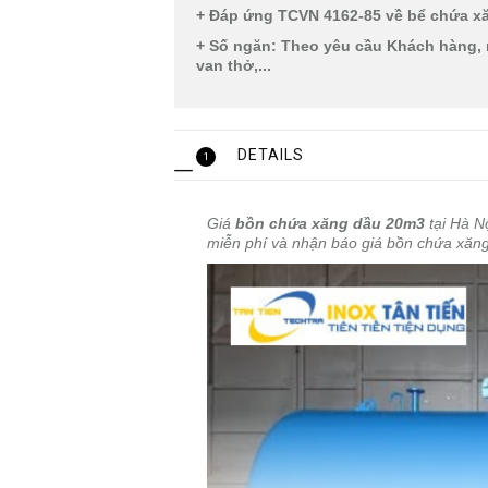
+ Đáp ứng TCVN 4162-85 về bể chứa x
+ Số ngăn: Theo yêu cầu Khách hàng, m
van thở,...
DETAILS
1
Giá
bồn chứa xăng dầu 20m3
tại Hà N
miễn phí và nhận báo giá bồn chứa xăn