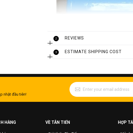
REVIEWS
2
ESTIMATE SHIPPING COST
3
Bồn 
p nhật đầu tiên!
Thông số bồn chưa xăng dầu 20m3
+ Dung tích: 20 m3.
+ Hình dạng: Bồn vuông; bồn trụ đứng;
CH HÀNG
VỀ TÂN TIẾN
HỢP TÁ
+ Loại: Chôn ngầm hoặc lắp đặt trên tầ
+ Thân bồn: Thép SS400 dày 5 mm hoặc