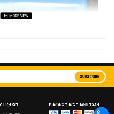
MORE VIEW
Sign
chứa xăng dầu hoàn thiện
Up
SUBSCRIBE
for
Our
Newsletter:
 bồn trụ nằm
C LIÊN KẾT
PHƯƠNG THỨC THANH TOÁN
ng mặt
 theo yêu cầu Khách hàng