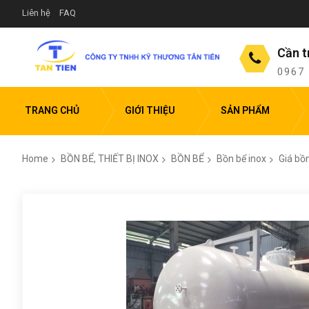
Liên hệ
FAQ
Cần t
0967
TRANG CHỦ
GIỚI THIỆU
SẢN PHẨM
Home
BỒN BỂ, THIẾT BỊ INOX
BỒN BỂ
Bồn bể inox
Giá bồ
Skip
to
the
end
of
the
images
gallery