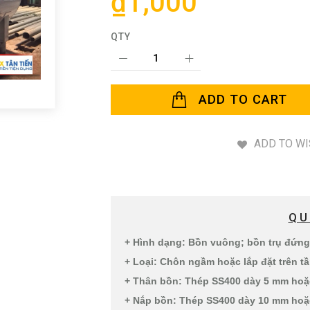
₫1,000
QTY
ADD TO CART
ADD TO WI
QU
+ Hình dạng: Bồn vuông; bồn trụ đứng
+ Loại: Chôn ngầm hoặc lắp đặt trên t
+ Thân bồn: Thép SS400 dày 5 mm hoặ
+ Nắp bồn: Thép SS400 dày 10 mm hoặ