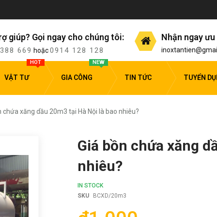
rợ giúp? Gọi ngay cho chúng tôi:
Nhận ngay ưu 
 388 669
0914 128 128
inoxtantien@gmai
hoặc
HOT
NEW
VẬT TƯ
GIA CÔNG
TIN TỨC
TUYỂN D
n chứa xăng dầu 20m3 tại Hà Nội là bao nhiêu?
Giá bồn chứa xăng dầ
nhiêu?
IN STOCK
SKU
BCXD/20m3