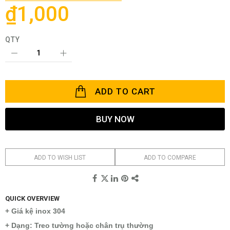
the
₫1,000
images
gallery
QTY
ADD TO CART
BUY NOW
ADD TO WISH LIST
ADD TO COMPARE
QUICK OVERVIEW
+ Giá kệ inox 304
+ Dạng: Treo tường hoặc chân trụ thường