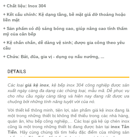
+ Chất liệu: Inox 304
+ Kết cấu chính: Kệ dạng tầng, bề mặt giá đỡ thoáng hoặc
liền mặt
+ Sản phẩm có độ sáng bóng cao, giúp nâng cao tính thẩm
mỹ của căn bếp
+ Kệ chắn chắn, dễ dàng vệ sinh; được gia công theo yêu
cầu
+ Chứa: Bát, đũa, gia vị - dụng cụ nấu nướng, ...
DETAILS
Các loại
giá kệ inox
, kệ bếp inox 304 công nghiệp được sản
xuất ngày càng đa dạng các chủng loại, mẫu mã. Dễ phục vụ
cho nhu cầu ngày càng tăng và hiện nay đang rất được ưa
chuộng bởi những tính năng tuyệt vời của nó.
Với thiết kế thông minh, tiện lợi, sản phẩm giá kệ inox đang là
một trong những thiết bị không thể thiếu trong các nhà hàng,
quán ăn, khu bếp công nghiệp,... Các loại giá kệ úp chén inox
cũng là một trong những thiết bị đang được bán tại
inox Tân
Tiến
. Hãy cùng chúng tôi tìm hiểu đặc điểm của những sản