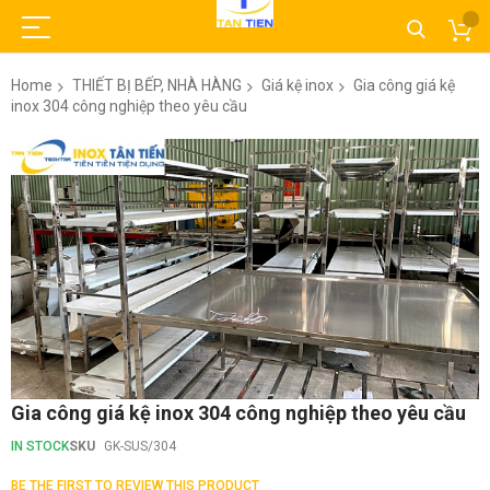
Home
THIẾT BỊ BẾP, NHÀ HÀNG
Giá kệ inox
Gia công giá kệ
inox 304 công nghiệp theo yêu cầu
Skip
to
the
end
of
the
images
gallery
Skip
Gia công giá kệ inox 304 công nghiệp theo yêu cầu
to
the
IN STOCK
SKU
GK-SUS/304
beginning
of
BE THE FIRST TO REVIEW THIS PRODUCT