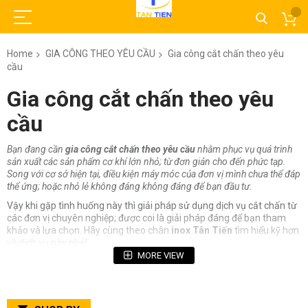
Home
GIA CÔNG THEO YÊU CẦU
Gia công cắt chấn theo yêu
cầu
Gia công cắt chấn theo yêu
cầu
Bạn đang cần
gia công cắt chấn theo yêu cầu
nhằm phục vụ quá trình
sản xuất các sản phẩm cơ khí lớn nhỏ; từ đơn giản cho đến phức tạp.
Song với cơ sở hiện tại, điều kiện máy móc của đơn vị mình chưa thể đáp
thể ứng; hoặc nhỏ lẻ không đáng không đáng để bạn đầu tư.
Vậy khi gặp tình huống này thì giải pháp sử dụng dịch vụ cắt chấn từ
các đơn vị chuyên nghiệp; được coi là giải pháp đáng để bạn tham
khảo và lựa chọn. Hãy cùng theo chân
inox Tân Tiến
tìm hiểu kỹ hơn
về dịch vụ này nhé!
MORE VIEW