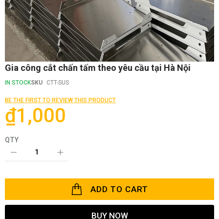
Skip
Gia công cắt chấn tấm theo yêu cầu tại Hà Nội
to
the
IN STOCK
SKU
CTT-SUS
beginning
of
BE THE FIRST TO REVIEW THIS PRODUCT
the
₫1,000
images
gallery
QTY
ADD TO CART
BUY NOW