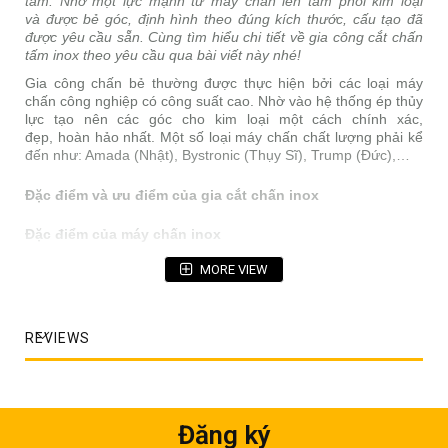
tấm. Nhờ một lực mạnh từ máy chấn lên tấm phôi kim loại
và được bẻ góc, định hình theo đúng kích thước, cấu tạo đã
được yêu cầu sẵn. Cùng tìm hiểu chi tiết về gia công cắt chấn
tấm inox theo yêu cầu qua bài viết này nhé!
Gia công chấn bẻ thường được thực hiện bởi các loại máy
chấn công nghiệp có công suất cao. Nhờ vào hệ thống ép thủy
lực tạo nên các góc cho kim loại một cách chính xác,
đẹp, hoàn hảo nhất. Một số loại máy chấn chất lượng phải kể
đến như: Amada (Nhật), Bystronic (Thụy Sĩ), Trump (Đức),…
Đặc điểm và ưu điểm của gia cắt chấn inox
Đặc điểm của máy chấn inox
Máy gia công chấn inox có hiệu suất làm việc cao nhờ điều
MORE VIEW
khiển động lực bằng lập trình. Máy chấn inox có các chi tiết
tương đối phức tạp với độ chính xác rất cao nhờ vào hệ thống
dao chấn và cấu trúc bền vững của máy. Có thể:
REVIEWS
– Chấn được số lượng inox tấm lớn trong một lần.
– Độ chính xác góc chấn cao.
– Lực chấn tối đa có thể lên đến 200 tấn.
Đăng ký
– Góc chấn có độ chính xác cao trên toàn bộ chiều dài của